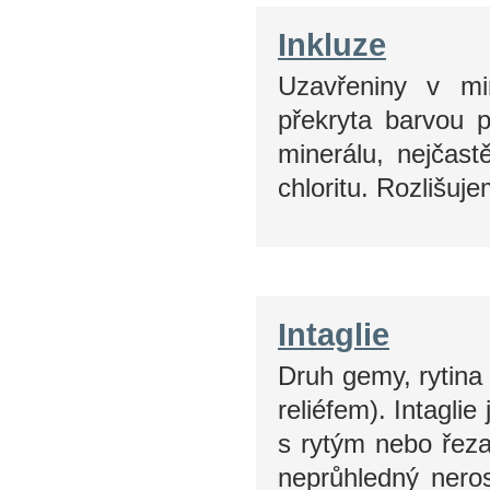
Inkluze
Uzavřeniny v mi
překryta barvou p
minerálu, nejčast
chloritu. Rozlišu
Intaglie
Druh gemy, rytina
reliéfem). Intagli
s rytým nebo řeza
neprůhledný neros