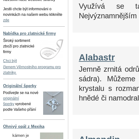
Využívá se ta
Jestli chcte být informováni o
Nejvýznamnějším n
novinkách na našem webu klikněte
zde
Nabídka pro zlatnické firmy
Široký sortiment
zboží pro zlatnické
firmy
Alabastr
Chci být
Jemně zrnitá odrů
členem Věrnostního programu pro
zlatníky.
sádra). Můžeme 
Originální šperky
krystalu s rozma
Podívejte se na nové
hnědé či namodral
originální
šperky
vyrobené
podle Vašeho přání
Ohnivý opál z Mexika
kámen je