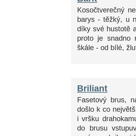
Kosočtverečný ne
barys - těžký, u 
díky své hustotě 
proto je snadno 
škále - od bílé, ž
Briliant
Fasetový brus, n
došlo k co největ
i vršku drahokam
do brusu vstupuv