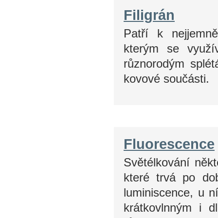
Filigrán
Patří k nejjemn
kterým se využí
různorodým splét
kovové součásti.
Fluorescence
Světélkování někt
které trvá po do
luminiscence, u n
krátkovlnným i d