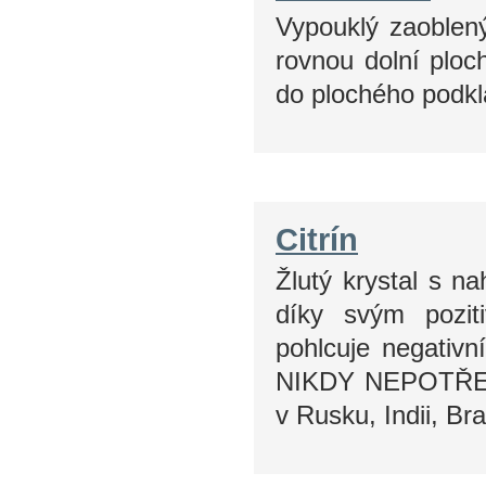
Vypouklý zaoblený
rovnou dolní ploc
do plochého podkl
Citrín
Žlutý krystal s na
díky svým pozit
pohlcuje negativní 
NIKDY NEPOTŘEBU
v Rusku, Indii, Brazí