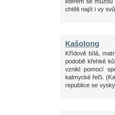
kterém se můžou v
chtěli najít i vy 
Kašolong
Křídově bílá, mat
podobě křehké ků
vznikl pomocí sp
kalmycké řeči. (K
republice se vysk