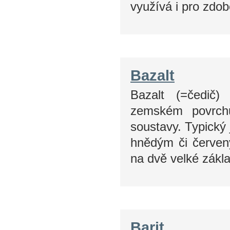
využívá i pro zdo
Bazalt
Bazalt (=čedič)
zemském povrchu
soustavy. Typický
hnědým či červen
na dvě velké zákla
Barit