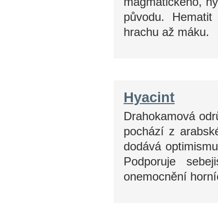
magmatického, hy
původu. Hematit 
hrachu až máku.
Hyacint
Drahokamová odrů
pochází z arabsk
dodává optimismus
Podporuje sebej
onemocnění horní