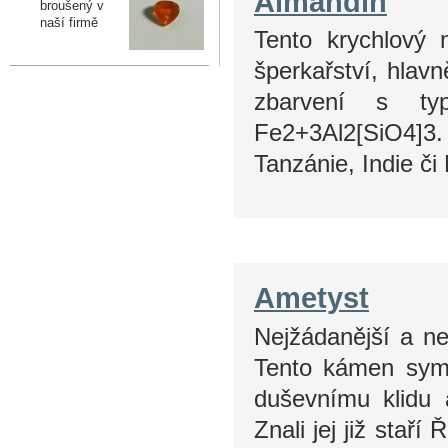
Almandin
broušený v
naší firmě
Tento krychlový 
šperkařství, hla
zbarvení s ty
Fe2+3Al2[SiO4]3. M
Tanzánie, Indie č
Ametyst
Nejžádanější a ne
Tento kámen symb
duševnímu klidu
Znali jej již sta