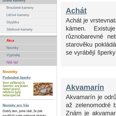
Drahé kameny
Broušené kameny
Achát
Léčivé kameny
Achát je vrstevna
Glyptika
kámen. Existuj
Sbirkové kameny
různobarevné ne
Akce
starověku pokládá
Novinky
se vyrábějí šperk
Výprodej
Náš tip!
Novinky
Podvodné šperky
Test stříbrných
Akvamarín
šperků: ani jeden
nebyl pravý,
některé byly
Akvamarín je odrůd
nebezpečné
až zelenomodré b
Novinky pro Vás
Znám je akvamarí
Dobrý den, jsme rádi, že jste
navštívili naše webowé stránky