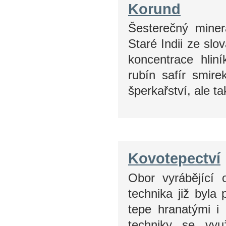
Korund
Šesterečný miner
Staré Indii ze slo
koncentrace hli
rubín safír smire
šperkařství, ale t
Kovotepectví
Obor vyrábějící
technika již byl
tepe hranatými i
techniky se vyu