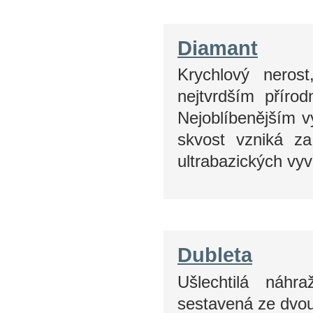
Diamant
Krychlový neros
nejtvrdším přírod
Nejoblíbenějším vý
skvost vzniká z
ultrabazických vy
Dubleta
Ušlechtilá náhr
sestavená ze dvou