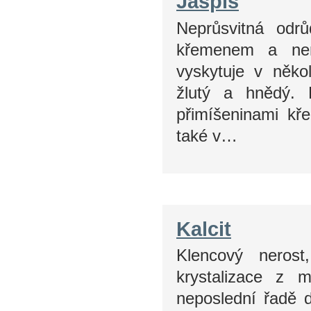
Jaspis
Neprůsvitná odr
křemenem a ner
vyskytuje v něko
žlutý a hnědý. 
přimíšeninami k
také v…
Kalcit
Klencový nerost
krystalizace z 
neposlední řadě d