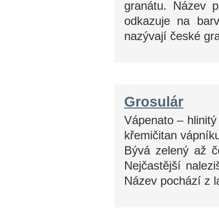
granátu. Název 
odkazuje na bar
nazývají české gr
Grosulár
Vápenato – hlinitý
křemičitan vápníku 
Bývá zelený až če
Nejčastější nalez
Název pochází z 