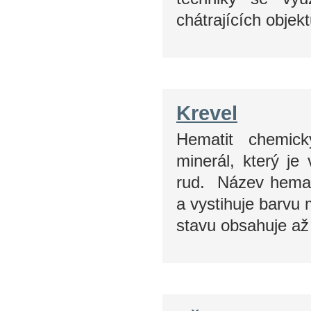
chátrajících obje
Krevel
Hematit chemick
minerál, který j
rud. Název hemati
a vystihuje barvu 
stavu obsahuje a