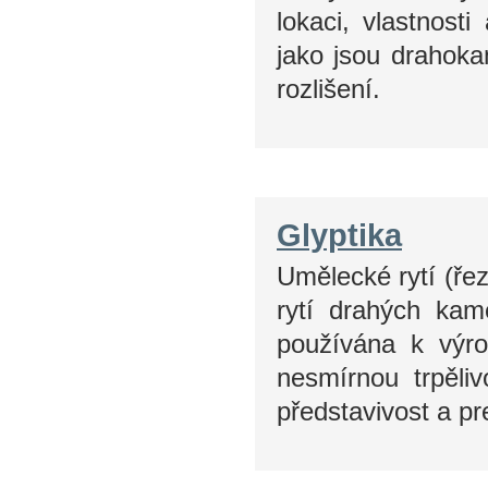
lokaci, vlastnosti
jako jsou drahoka
rozlišení.
Glyptika
Umělecké rytí (ře
rytí drahých kam
používána k výro
nesmírnou trpěliv
představivost a pr