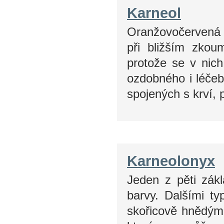
Karneol
Oranžovočervená o
při bližším zkou
protože se v nich
ozdobného i léče
spojených s krví
Karneolonyx
Jeden z pěti zákl
barvy. Dalšími t
skořicově hnědým