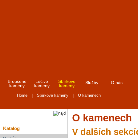
Broušené
Léčivé
Sbírkové
Služby
O nás
kameny
kameny
kameny
Home
|
Sbírkové kameny
|
O kamenech
O kamenech
Katalog
V dalších sekcí