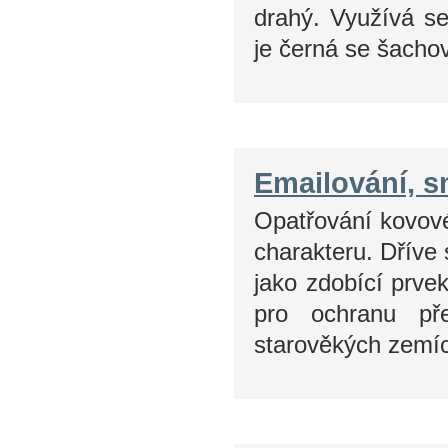
drahý. Využívá se
je černá se šacho
Emailování, s
Opatřování kovové
charakteru. Dříve 
jako zdobící prve
pro ochranu pře
starověkých zemí