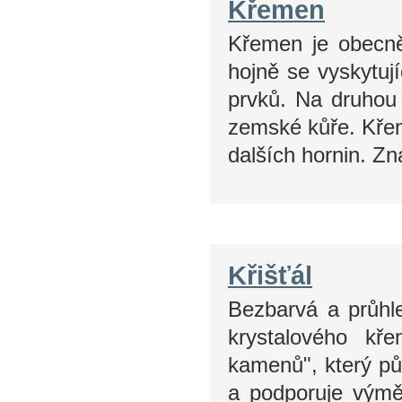
Křemen
Křemen je obecn
hojně se vyskytujíc
prvků. Na druhou
zemské kůře. Křem
dalších hornin. 
Křišťál
Bezbarvá a průhl
krystalového kř
kamenů", který půs
a podporuje výměn