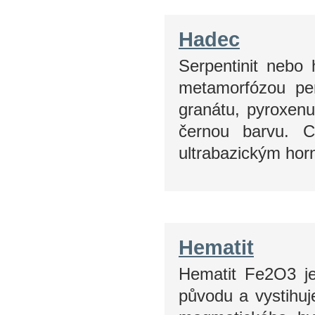
Hadec
Serpentinit nebo
metamorfózou per
granátu, pyroxen
černou barvu. C
ultrabazickým hor
Hematit
Hematit Fe2O3 je
původu a vystihuj