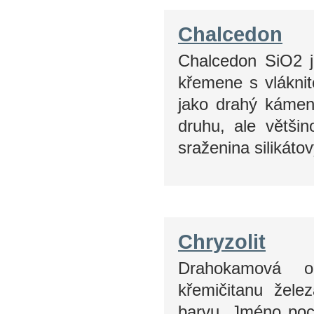
Chalcedon
Chalcedon SiO2 je
křemene s vlákni
jako drahý kámen.
druhu, ale větši
sraženina silikát
Chryzolit
Drahokamová od
křemičitanu žele
barvu. Jméno poch