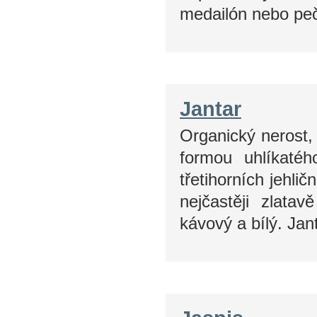
medailón nebo peč
Jantar
Organický nerost, 
formou uhlíkatéh
třetihorních jehlič
nejčastěji zlata
kávový a bílý. Jan