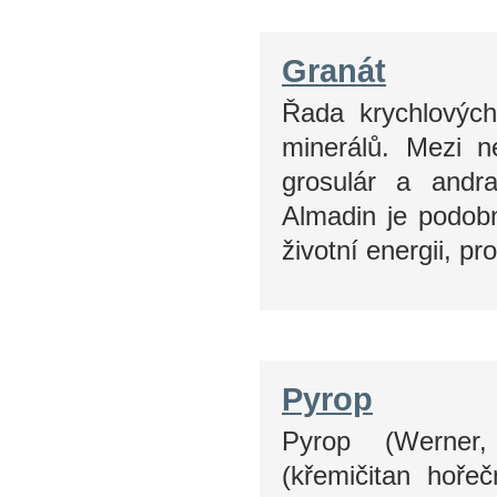
Granát
Řada krychlových
minerálů. Mezi ne
grosulár a andra
Almadin je podobn
životní energii, p
Pyrop
Pyrop (Werner,
(křemičitan hořeč