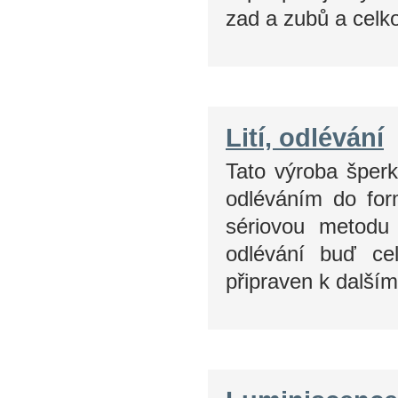
zad a zubů a celk
Lití, odlévání
Tato výroba šper
odléváním do for
sériovou metodu
odlévání buď ce
připraven k další