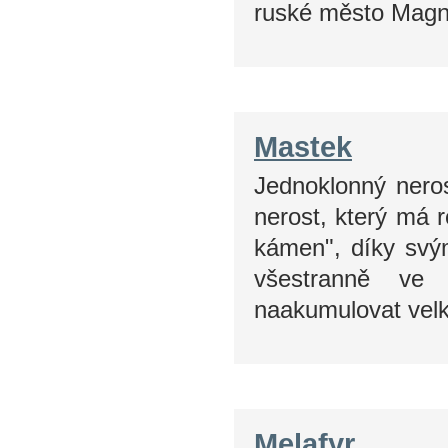
ruské město Magn
Mastek
Jednoklonný neros
nerost, který má 
kámen", díky svý
všestranně ve 
naakumulovat velk
Melafyr