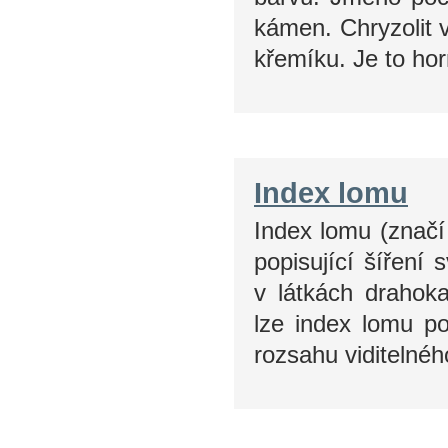
kámen. Chryzolit 
křemíku. Je to ho
Index lomu
Index lomu (značí
popisující šíření
v látkách drahok
lze index lomu po
rozsahu viditelnéh