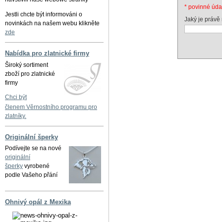
* povinné úda
Jestli chcte být informováni o
Jaký je právě
novinkách na našem webu klikněte
zde
Nabídka pro zlatnické firmy
Široký sortiment
zboží pro zlatnické
firmy
Chci být
členem Věrnostního programu pro
zlatníky.
Originální šperky
Podívejte se na nové
originální
šperky
vyrobené
podle Vašeho přání
Ohnivý opál z Mexika