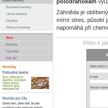
polodrahokam
využ
Drahé kameny
Broušené kameny
Záhněda je oblíben
Léčivé kameny
mírní stres, působí 
Glyptika
napomáhá při chemo
Sbirkové kameny
Akce
Máte-li j
Novinky
Výprodej
R
Náš tip!
Novinky
Vaše jméno a 
Podvodné šperky
E-mail
Test stříbrných
šperků: ani jeden
nebyl pravý,
některé byly
Text pro obch
nebezpečné
Novinky pro Vás
Dobrý den, jsme rádi, že jste
navštívili naše webowé stránky