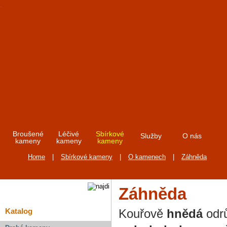
Broušené
Léčivé
Sbírkové
Služby
O nás
kameny
kameny
kameny
Home
|
Sbírkové kameny
|
O kamenech
|
Záhněda
Záhněda
Kouřově
hnědá
odrů
Katalog