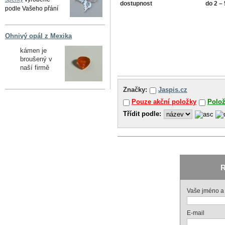
dostupnost
do 2 –
podle Vašeho přání
Ohnivý opál z Mexika
kámen je
broušený v
naší firmě
Značky:
Jaspis.cz
Pouze akční položky
Polo
Třídit podle:
R
Vaše jméno a 
E-mail