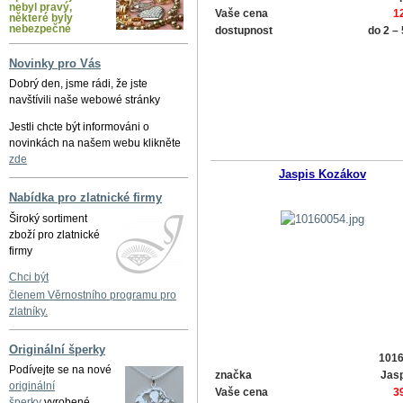
nebyl pravý,
Vaše cena
1
některé byly
nebezpečné
dostupnost
do 2 –
Novinky pro Vás
Dobrý den, jsme rádi, že jste
navštívili naše webowé stránky
Jestli chcte být informováni o
novinkách na našem webu klikněte
zde
Jaspis Kozákov
Nabídka pro zlatnické firmy
Široký sortiment
zboží pro zlatnické
firmy
Chci být
členem Věrnostního programu pro
zlatníky.
Originální šperky
101
Podívejte se na nové
značka
Jasp
originální
Vaše cena
3
šperky
vyrobené