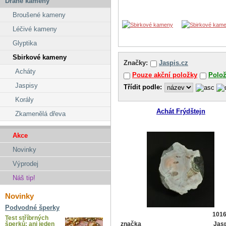
Drahé kameny
Broušené kameny
Léčivé kameny
Glyptika
Sbirkové kameny
Značky:
Jaspis.cz
Acháty
Pouze akční položky
Polo
Jaspisy
Třídit podle:
Korály
Achát Frýdštejn
Zkamenělá dřeva
Akce
Novinky
Výprodej
Náš tip!
Novinky
Podvodné šperky
101
Test stříbrných
šperků: ani jeden
značka
Jasp