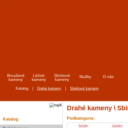
Broušené
Léčivé
Sbírkové
Služby
O nás
kameny
kameny
kameny
Katalog
|
Drahé kameny
|
Sbirkové kameny
Drahé kameny \ Sb
Podkategorie:
Katalog
Acháty
Jaspisy