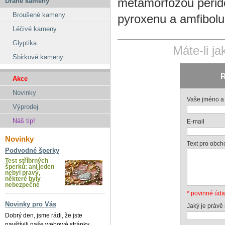
metamorfózou perido
Drahé kameny
Broušené kameny
pyroxenu a amfibolu
Léčivé kameny
Glyptika
Máte-li j
Sbirkové kameny
R
Akce
Novinky
Vaše jméno a 
Výprodej
Náš tip!
E-mail
Novinky
Text pro obch
Podvodné šperky
Test stříbrných
šperků: ani jeden
nebyl pravý,
některé byly
nebezpečné
* povinné úda
Novinky pro Vás
Jaký je právě
Dobrý den, jsme rádi, že jste
navštívili naše webowé stránky