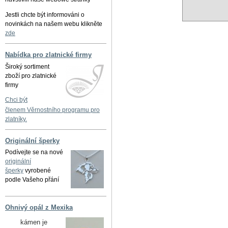
Jestli chcte být informováni o
novinkách na našem webu klikněte
zde
Nabídka pro zlatnické firmy
Široký sortiment
zboží pro zlatnické
firmy
Chci být
členem Věrnostního programu pro
zlatníky.
Originální šperky
Podívejte se na nové
originální
šperky
vyrobené
podle Vašeho přání
Ohnivý opál z Mexika
kámen je