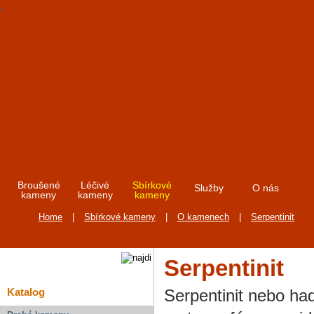
Broušené
Léčivé
Sbírkové
Služby
O nás
kameny
kameny
kameny
Home
|
Sbírkové kameny
|
O kamenech
|
Serpentinit
Serpentinit
Serpentinit nebo ha
Katalog