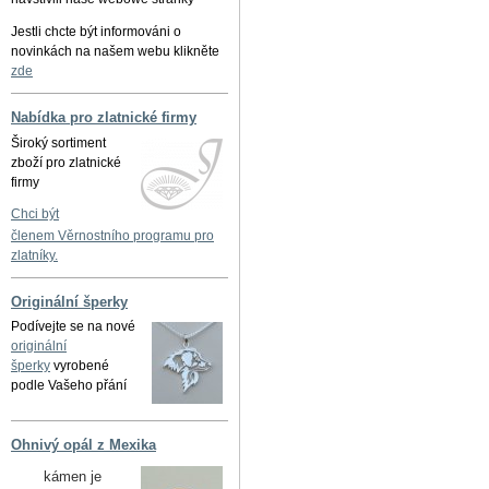
Jestli chcte být informováni o
novinkách na našem webu klikněte
zde
Nabídka pro zlatnické firmy
Široký sortiment
zboží pro zlatnické
firmy
Chci být
členem Věrnostního programu pro
zlatníky.
Originální šperky
Podívejte se na nové
originální
šperky
vyrobené
podle Vašeho přání
Ohnivý opál z Mexika
kámen je