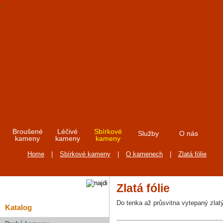
Broušené
Léčivé
Sbírkové
Služby
O nás
kameny
kameny
kameny
Home
|
Sbírkové kameny
|
O kamenech
|
Zlatá fólie
Zlatá fólie
Do tenka až průsvitna vytepaný zlatý
Katalog