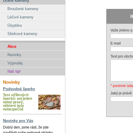
Drahé kameny
Broušené kameny
R
Léčivé kameny
Glyptika
Vaše jméno a 
Sbirkové kameny
E-mail
Akce
Novinky
Text pro obch
Výprodej
Náš tip!
Novinky
* povinné úda
Podvodné šperky
Jaký je právě
Test stříbrných
šperků: ani jeden
nebyl pravý,
některé byly
nebezpečné
Novinky pro Vás
Dobrý den, jsme rádi, že jste
navštívili naše webowé stránky