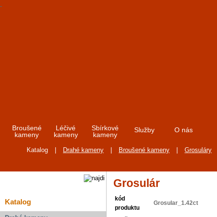
Broušené
Léčivé
Sbírkové
Služby
O nás
kameny
kameny
kameny
Katalog
|
Drahé kameny
|
Broušené kameny
|
Grosuláry
Grosulár
kód
Katalog
Grosular_1.42ct
produktu