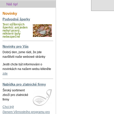
Náš tip!
Novinky
Podvodné šperky
Test stříbrných
šperků: ani jeden
nebyl pravý,
některé byly
nebezpečné
Novinky pro Vás
Dobrý den, jsme rádi, že jste
navštívili naše webowé stránky
Jestli chcte být informováni o
novinkách na našem webu klikněte
zde
Nabídka pro zlatnické firmy
Široký sortiment
zboží pro zlatnické
firmy
Chci být
členem Věrnostního programu pro