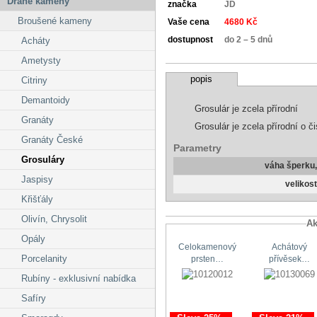
Drahé kameny
značka
JD
Broušené kameny
Vaše cena
4680 Kč
dostupnost
do 2 – 5 dnů
Acháty
Ametysty
popis
Citriny
Demantoidy
Grosulár je zcela přírodní
Granáty
Grosulár je zcela přírodní o
Granáty České
Parametry
Grosuláry
váha šperku
Jaspisy
velikos
Křišťály
Olivín, Chrysolit
Ak
Opály
Celokamenový
Achátový
Porcelanity
prsten…
přívěsek…
Rubíny - exklusivní nabídka
Safíry