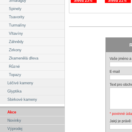
Sleva 25%
Sleva 21%
Smaragdy
Spinely
Tsavority
Turmalíny
Vltavíny
Záhnědy
R
Zirkony
Zkamenělá dřeva
Vaše jméno a 
Různé
E-mail
Topazy
Léčivé kameny
Text pro obch
Glyptika
Sbirkové kameny
Akce
* povinné úda
Novinky
Jaký je právě
Výprodej