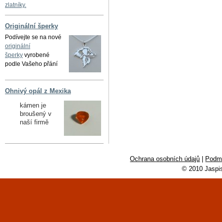
zlatníky.
Originální šperky
Podívejte se na nové
originální
šperky
vyrobené
podle Vašeho přání
Ohnivý opál z Mexika
kámen je
broušený v
naší firmě
Ochrana osobních údajů
|
Podmí
© 2010 Jaspi