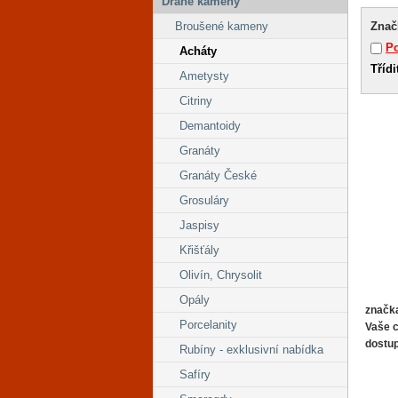
Drahé kameny
Znač
Broušené kameny
Po
Acháty
Třídi
Ametysty
Citriny
Demantoidy
Granáty
Granáty České
Grosuláry
Jaspisy
Křišťály
Olivín, Chrysolit
Opály
značk
Porcelanity
Vaše 
dostu
Rubíny - exklusivní nabídka
Safíry