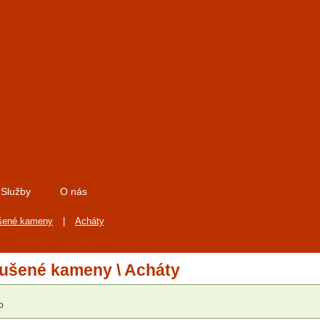
Služby
O nás
šené kameny
|
Acháty
ušené kameny \ Acháty