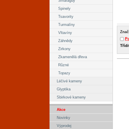
Smaragdy
Spinely
Tsavority
Turmalíny
Znač
Vltavíny
Po
Záhnědy
Třídi
Zirkony
Zkamenělá dřeva
Různé
Topazy
Léčivé kameny
Glyptika
Sbirkové kameny
Akce
Novinky
Výprodej