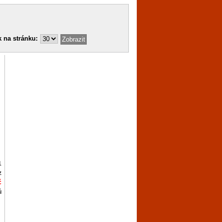
 na stránku:
1
z
č
ů