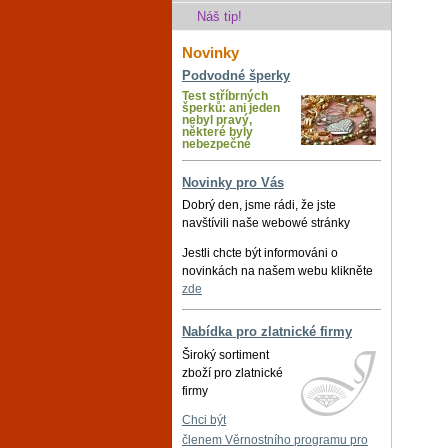
Náš tip!
Novinky
Podvodné šperky
Test stříbrných
šperků: ani jeden
nebyl pravý,
některé byly
nebezpečné
Novinky pro Vás
Dobrý den, jsme rádi, že jste
navštívili naše webowé stránky
Jestli chcte být informováni o
novinkách na našem webu klikněte
zde
Nabídka pro zlatnické firmy
Široký sortiment
zboží pro zlatnické
firmy
Chci být
členem Věrnostního programu pro