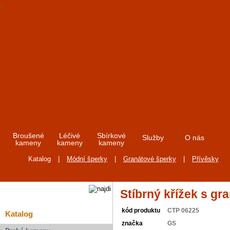
Broušené
Léčivé
Sbírkové
Služby
O nás
kameny
kameny
kameny
Katalog
|
Módní šperky
|
Granátové šperky
|
Přívěsky
Stíbrný křížek s gr
kód produktu
CTP 06225
Katalog
značka
GS