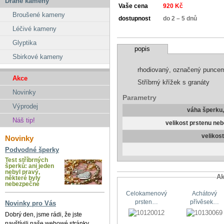
Drahé kameny
Vaše cena
920 Kč
Broušené kameny
dostupnost
do 2 – 5 dnů
Léčivé kameny
Glyptika
popis
Sbirkové kameny
rhodiovaný, označený punce
Akce
Stříbrný křížek s granáty
Novinky
Parametry
Výprodej
váha šperku
Náš tip!
velikost prstenu ne
velikos
Novinky
Podvodné šperky
Test stříbrných
šperků: ani jeden
nebyl pravý,
Ak
některé byly
nebezpečné
Celokamenový
Achátový
prsten…
přívěsek…
Novinky pro Vás
Dobrý den, jsme rádi, že jste
navštívili naše webowé stránky