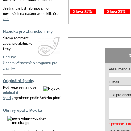
Jestli chcte být informováni o
Sleva 25%
Sleva 21%
novinkách na našem webu klikněte
zde
Nabídka pro zlatnické firmy
Široký sortiment
zboží pro zlatnické
firmy
R
Chci být
členem Věrnostního programu pro
zlatníky.
Vaše jméno a 
Originální šperky
E-mail
Podívejte se na nové
originální
Text pro obch
šperky
vyrobené podle Vašeho přání
Ohnivý opál z Mexika
* povinné úda