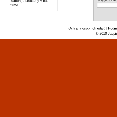
Jaký je právě
kámen je broušený v naší
firmě
Ochrana osobních údajů
|
Podmí
© 2010 Jaspi