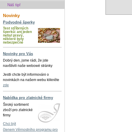
Náš tip!
Novinky
Podvodné šperky
Test stříbrných
šperků: ani jeden
nebyl pravý,
některé byly
nebezpečné
Novinky pro Vás
Dobrý den, jsme rádi, že jste
navštívili naše webowé stránky
Jestli chcte být informováni o
novinkách na našem webu klikněte
zde
Nabídka pro zlatnické firmy
Široký sortiment
zboží pro zlatnické
firmy
Chci být
členem Věrnostního programu pro