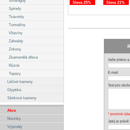
Smaragdy
Sleva 25%
Sleva 21%
Spinely
Tsavority
Turmalíny
Vltavíny
Záhnědy
R
Zirkony
Zkamenělá dřeva
Vaše jméno a 
Různé
E-mail
Topazy
Léčivé kameny
Text pro obch
Glyptika
Sbirkové kameny
Akce
* povinné úda
Novinky
Jaký je právě
Výprodej