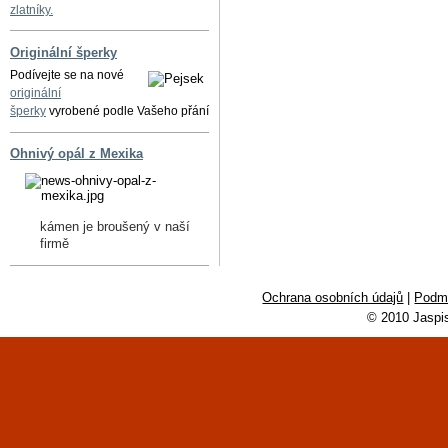
zlatníky.
Originální šperky
Podívejte se na nové
originální
šperky
vyrobené podle Vašeho přání
Ohnivý opál z Mexika
kámen je broušený v naší
firmě
Ochrana osobních údajů
|
Podmí
© 2010 Jaspi