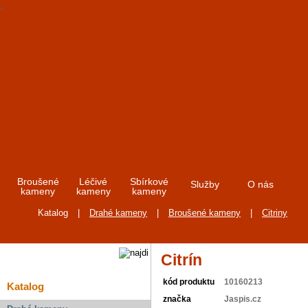
Broušené
Léčivé
Sbírkové
Služby
O nás
kameny
kameny
kameny
Katalog
|
Drahé kameny
|
Broušené kameny
|
Citriny
Citrín
kód produktu
10160213
Katalog
značka
Jaspis.cz