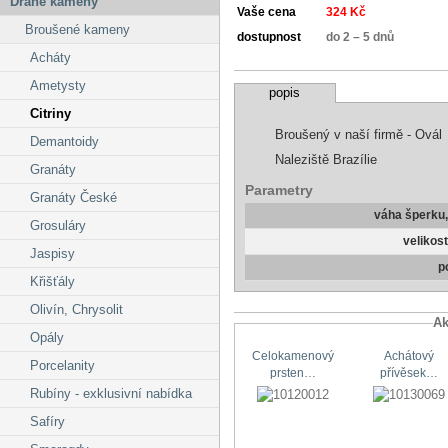
Drahé kameny
Vaše cena
324 Kč
Broušené kameny
dostupnost
do 2 – 5 dnů
Acháty
Ametysty
popis
Citriny
Broušený v naší firmě - Ovál
Demantoidy
Naleziště Brazílie
Granáty
Parametry
Granáty České
váha šperku
Grosuláry
velikos
Jaspisy
p
Křišťály
Olivín, Chrysolit
Ak
Opály
Celokamenový
Achátový
Porcelanity
prsten…
přívěsek…
Rubíny - exklusivní nabídka
Safíry