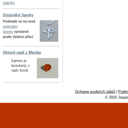
zlatníky.
Originální šperky
Podívejte se na nové
originální
šperky
vyrobené
podle Vašeho přání
Ohnivý opál z Mexika
kámen je
broušený v
naší firmě
Ochrana osobních údajů
|
Podmí
© 2010 Jaspi