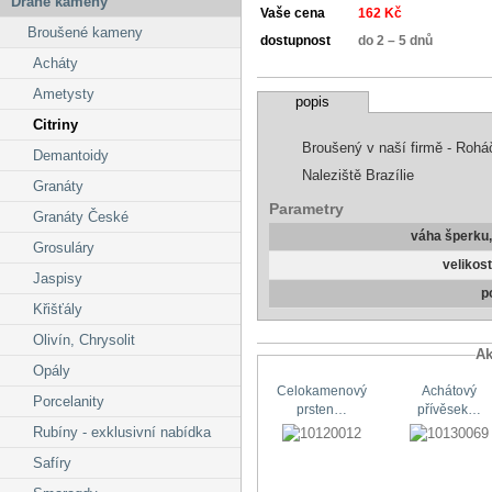
Drahé kameny
Vaše cena
162 Kč
Broušené kameny
dostupnost
do 2 – 5 dnů
Acháty
Ametysty
popis
Citriny
Broušený v naší firmě - Rohá
Demantoidy
Naleziště Brazílie
Granáty
Parametry
Granáty České
váha šperku
Grosuláry
velikos
Jaspisy
p
Křišťály
Olivín, Chrysolit
Ak
Opály
Celokamenový
Achátový
Porcelanity
prsten…
přívěsek…
Rubíny - exklusivní nabídka
Safíry