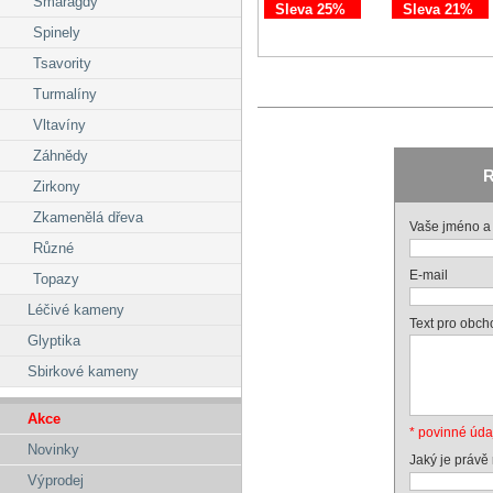
Smaragdy
Sleva 25%
Sleva 21%
Spinely
Tsavority
Turmalíny
Vltavíny
Záhnědy
R
Zirkony
Zkamenělá dřeva
Vaše jméno a 
Různé
E-mail
Topazy
Léčivé kameny
Text pro obch
Glyptika
Sbirkové kameny
Akce
* povinné úda
Novinky
Jaký je právě
Výprodej