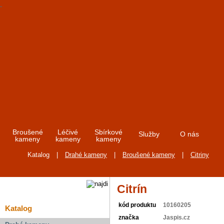
Broušené
Léčivé
Sbírkové
Služby
O nás
kameny
kameny
kameny
Katalog
|
Drahé kameny
|
Broušené kameny
|
Citriny
Citrín
kód produktu
10160205
Katalog
značka
Jaspis.cz