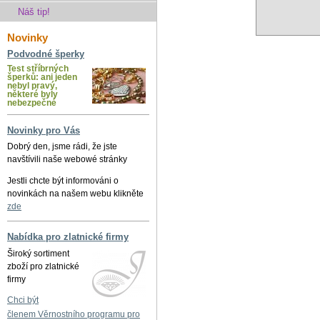
Náš tip!
Novinky
Podvodné šperky
Test stříbrných
šperků: ani jeden
nebyl pravý,
některé byly
nebezpečné
Novinky pro Vás
Dobrý den, jsme rádi, že jste
navštívili naše webowé stránky
Jestli chcte být informováni o
novinkách na našem webu klikněte
zde
Nabídka pro zlatnické firmy
Široký sortiment
zboží pro zlatnické
firmy
Chci být
členem Věrnostního programu pro