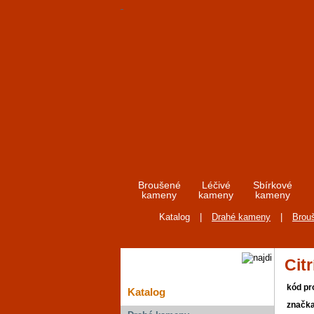
Broušené
Léčivé
Sbírkové
kameny
kameny
kameny
Katalog
|
Drahé kameny
|
Brou
Citr
kód pr
Katalog
značk