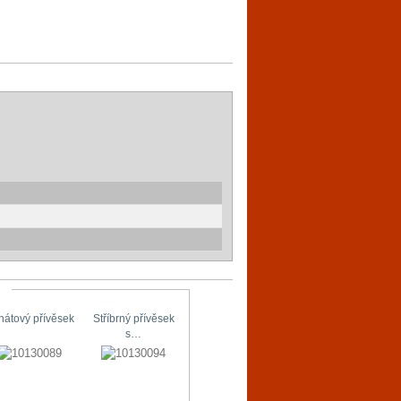
hátový přívěsek
Stříbrný přívěsek
Stříbrné náušnice
Originální…
s…
s…