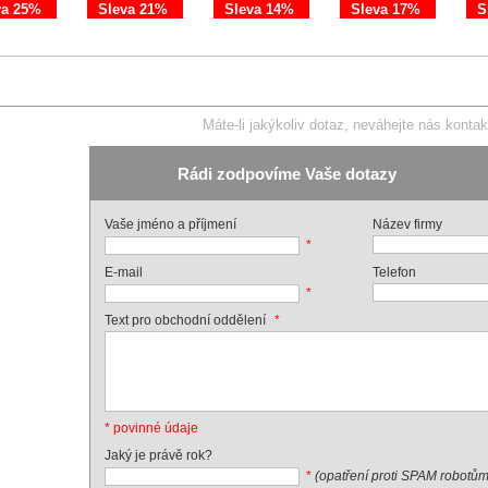
va 25%
Sleva 21%
Sleva 14%
Sleva 17%
S
Máte-li jakýkoliv dotaz, neváhejte nás kontak
Rádi zodpovíme Vaše dotazy
Vaše jméno a příjmení
Název firmy
*
E-mail
Telefon
*
*
Text pro obchodní oddělení
* povinné údaje
Jaký je právě rok?
*
(opatření proti SPAM robotům