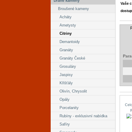
Drahé kameny
Vaše 
Broušené kameny
dostup
Acháty
Ametysty
p
Citriny
Demantoidy
Granáty
Para
Granáty České
Grosuláry
Jaspisy
Křišťály
Olivín, Chrysolit
Opály
Cel
Porcelanity
Rubíny - exklusivní nabídka
Safíry