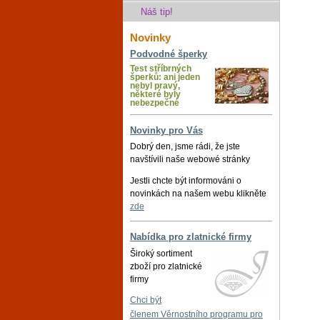
Náš tip!
Novinky
Podvodné šperky
Test stříbrných
šperků: ani jeden
nebyl pravý,
některé byly
nebezpečné
Novinky pro Vás
Dobrý den, jsme rádi, že jste
navštívili naše webowé stránky
Jestli chcte být informováni o
novinkách na našem webu klikněte
zde
Nabídka pro zlatnické firmy
Široký sortiment
zboží pro zlatnické
firmy
Chci být
členem Věrnostního programu pro