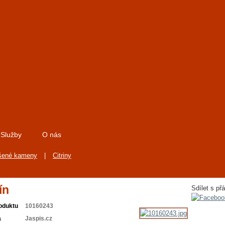
Služby
O nás
šené kameny
|
Citriny
ín
Sdílet s přá
oduktu
10160243
a
Jaspis.cz