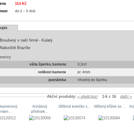
cena
114 Kč
nost
do 2 – 5 dnů
opis
Broušený v naší firmě - Kulatý
Naleziště Brazílie
metry
váha šperku, kamenu
0,3crt
velikost kamene
pr. 4mm
poznámka
Vhodný do šperku
Akční produkty:
« předchozí
1-6 z 16
další »
okamenový
Achátový
Stříbrné kolečko s…
Stříbrný křížek se…
Ac
prsten…
přívěsek…