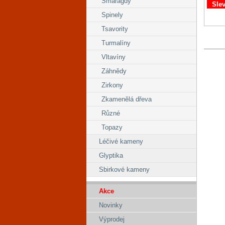
Smaragdy
Sle
Spinely
Tsavority
Turmalíny
Vltavíny
Záhnědy
Zirkony
Zkamenělá dřeva
Různé
Topazy
Léčivé kameny
Glyptika
Sbirkové kameny
Akce
Novinky
Výprodej