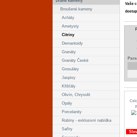
Drahé kameny
Vaše 
Broušené kameny
dostup
Acháty
Ametysty
p
Citriny
Demantoidy
Granáty
Para
Granáty České
Grosuláry
Jaspisy
Křišťály
Olivín, Chrysolit
Cel
Opály
Porcelanity
Rubíny - exklusivní nabídka
Safíry
Sle