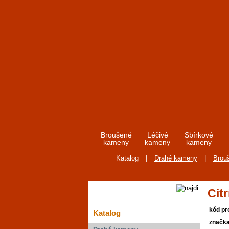
Broušené
Léčivé
Sbírkové
kameny
kameny
kameny
Katalog
|
Drahé kameny
|
Brou
Citr
kód pr
Katalog
značk