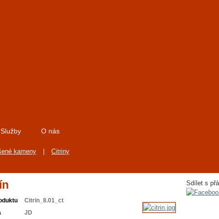
Služby
O nás
šené kameny
|
Citriny
ín
Sdílet s přá
oduktu
Citrin_8.01_ct
a
JD