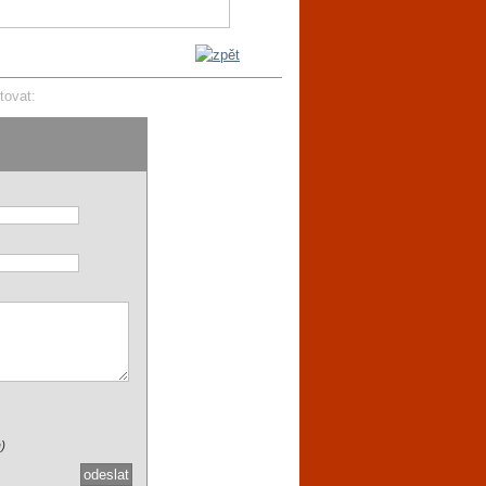
tovat:
)