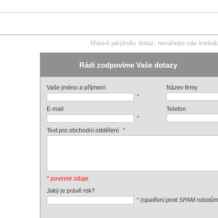
Máte-li jakýkoliv dotaz, neváhejte nás kontak
Rádi zodpovíme Vaše dotazy
Vaše jméno a příjmení
Název firmy
*
E-mail
Telefon
*
*
Text pro obchodní oddělení
* povinné údaje
Jaký je právě rok?
*
(opatření proti SPAM robotům