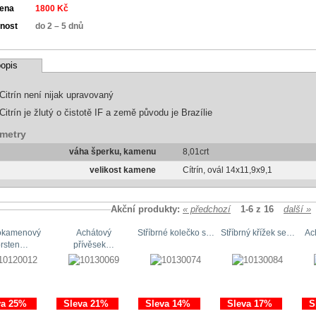
cena
1800 Kč
nost
do 2 – 5 dnů
opis
Citrín není nijak upravovaný
Citrín je žlutý o čistotě IF a země původu je Brazílie
metry
váha šperku, kamenu
8,01crt
velikost kamene
Cítrín, ovál 14x11,9x9,1
Akční produkty:
« předchozí
1-6 z 16
další »
okamenový
Achátový
Stříbrné kolečko s…
Stříbrný křížek se…
Ac
prsten…
přívěsek…
va 25%
Sleva 21%
Sleva 14%
Sleva 17%
S