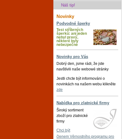
Náš tip!
Novinky
Podvodné šperky
Test stříbrných
šperků: ani jeden
nebyl pravý,
některé byly
nebezpečné
Novinky pro Vás
Dobrý den, jsme rádi, že jste
navštívili naše webowé stránky
Jestli chcte být informováni o
novinkách na našem webu klikněte
zde
Nabídka pro zlatnické firmy
Široký sortiment
zboží pro zlatnické
firmy
Chci být
členem Věrnostního programu pro