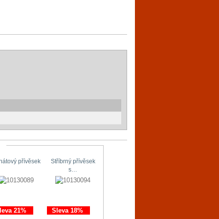
hátový přívěsek
Stříbrný přívěsek
Stříbrné náušnice
Originální…
s…
s…
leva 21%
Sleva 18%
Sleva 11%
Sleva 21%