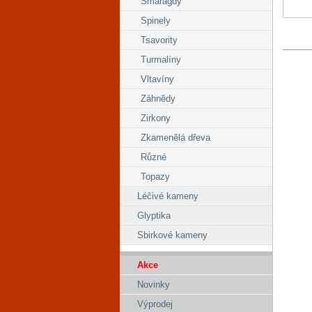
Smaragdy
Spinely
Tsavority
Turmalíny
Vltavíny
Záhnědy
Zirkony
Zkamenělá dřeva
Různé
Topazy
Léčivé kameny
Glyptika
Sbirkové kameny
Akce
Novinky
Výprodej