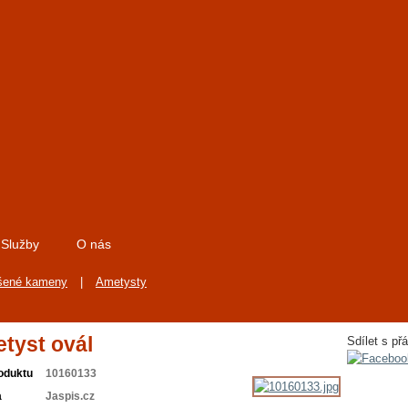
Služby
O nás
šené kameny
|
Ametysty
tyst ovál
Sdílet s přá
oduktu
10160133
a
Jaspis.cz