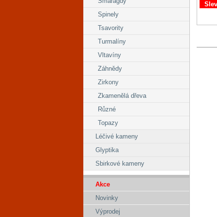
Smaragdy
Sle
Spinely
Tsavority
Turmalíny
Vltavíny
Záhnědy
Zirkony
Zkamenělá dřeva
Různé
Topazy
Léčivé kameny
Glyptika
Sbirkové kameny
Akce
Novinky
Výprodej