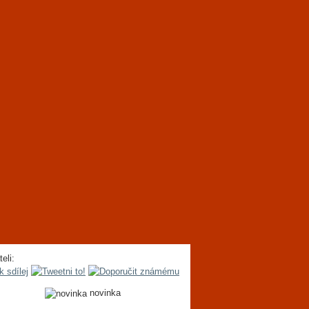
teli:
novinka