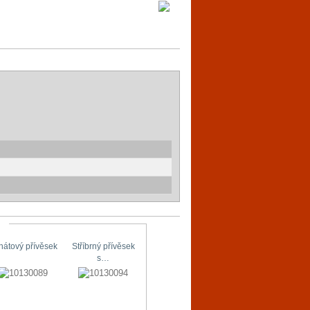
hátový přívěsek
Stříbrný přívěsek
Stříbrné náušnice
Originální…
s…
s…