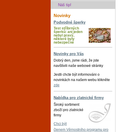
Náš tip!
Novinky
Podvodné šperky
Test stříbrných
šperků: ani jeden
nebyl pravý,
některé byly
nebezpečné
Novinky pro Vás
Dobrý den, jsme rádi, že jste
navštívili naše webowé stránky
Jestli chcte být informováni o
novinkách na našem webu klikněte
zde
Nabídka pro zlatnické firmy
Široký sortiment
zboží pro zlatnické
firmy
Chci být
členem Věrnostního programu pro