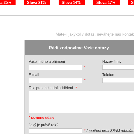
va 25%
Sleva 21%
Sleva 14%
Sleva 17%
S
Máte-li jakýkoliv dotaz, neváhejte nás kontak
Rádi zodpovíme Vaše dotazy
Vaše jméno a příjmení
Název firmy
*
E-mail
Telefon
*
*
Text pro obchodní oddělení
* povinné údaje
Jaký je právě rok?
*
(opatření proti SPAM robotům