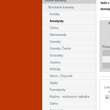
Drahé kameny
Vaše 
Broušené kameny
dostup
Acháty
Ametysty
p
Citriny
Demantoidy
Granáty
Para
Granáty České
Grosuláry
Jaspisy
Křišťály
Olivín, Chrysolit
Opály
Cel
Porcelanity
Rubíny - exklusivní nabídka
Safíry