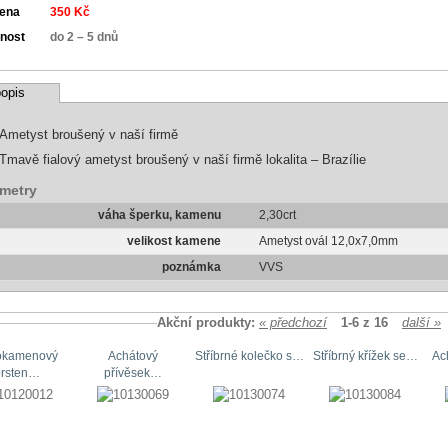
cena
350 Kč
nost
do 2 – 5 dnů
opis
Ametyst broušený v naší firmě
Tmavě fialový ametyst broušený v naší firmě lokalita – Brazílie
metry
váha šperku, kamenu
2,30crt
velikost kamene
Ametyst ovál 12,0x7,0mm
poznámka
VVS
Akční produkty:
« předchozí
1-6 z 16
další »
okamenový
Achátový
Stříbrné kolečko s…
Stříbrný křížek se…
Ac
prsten…
přívěsek…