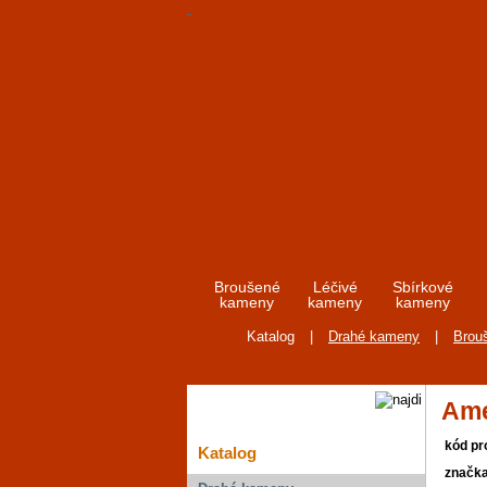
Broušené
Léčivé
Sbírkové
kameny
kameny
kameny
Katalog
|
Drahé kameny
|
Brou
Ame
kód pr
Katalog
značk