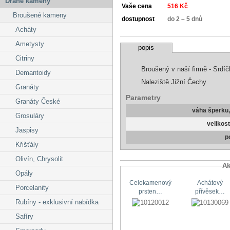
Drahé kameny
Vaše cena
516 Kč
Broušené kameny
dostupnost
do 2 – 5 dnů
Acháty
Ametysty
popis
Citriny
Broušený v naší firmě - Srdí
Demantoidy
Naleziště Jižní Čechy
Granáty
Parametry
Granáty České
váha šperku
Grosuláry
velikos
Jaspisy
p
Křišťály
Olivín, Chrysolit
Ak
Opály
Celokamenový
Achátový
Porcelanity
prsten…
přívěsek…
Rubíny - exklusivní nabídka
Safíry