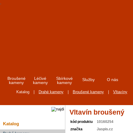
Broušené
Léčivé
Sbírkové
Služby
O nás
kameny
kameny
kameny
Katalog
|
Drahé kameny
|
Broušené kameny
|
Vltavíny
Vltavín broušený
kód produktu
10160254
Katalog
značka
Jaspis.cz