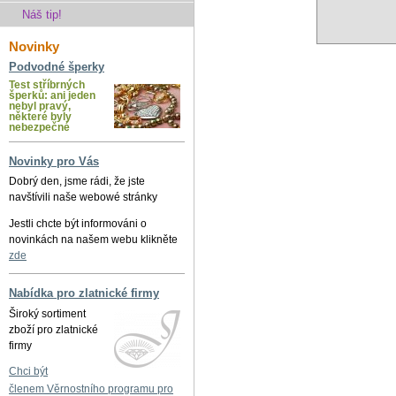
Náš tip!
Novinky
Podvodné šperky
Test stříbrných
šperků: ani jeden
nebyl pravý,
některé byly
nebezpečné
Novinky pro Vás
Dobrý den, jsme rádi, že jste
navštívili naše webowé stránky
Jestli chcte být informováni o
novinkách na našem webu klikněte
zde
Nabídka pro zlatnické firmy
Široký sortiment
zboží pro zlatnické
firmy
Chci být
členem Věrnostního programu pro