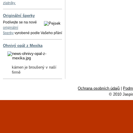
zlatníky.
Originální šperky
Podívejte se na nové
originální
šperky
vyrobené podle Vašeho přání
Ohnivý opál z Mexika
kámen je broušený v naší
firmě
Ochrana osobních údajů
|
Podmí
© 2010 Jaspi