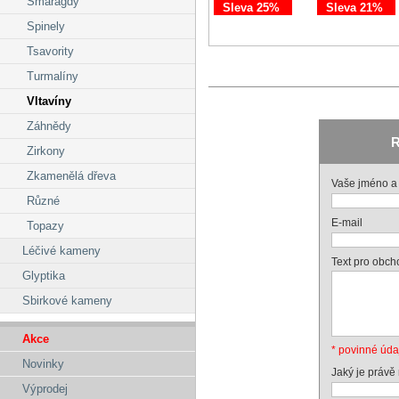
Smaragdy
Sleva 25%
Sleva 21%
Spinely
Tsavority
Turmalíny
Vltavíny
Záhnědy
R
Zirkony
Zkamenělá dřeva
Vaše jméno a 
Různé
E-mail
Topazy
Léčivé kameny
Text pro obch
Glyptika
Sbirkové kameny
Akce
* povinné úda
Novinky
Jaký je právě
Výprodej