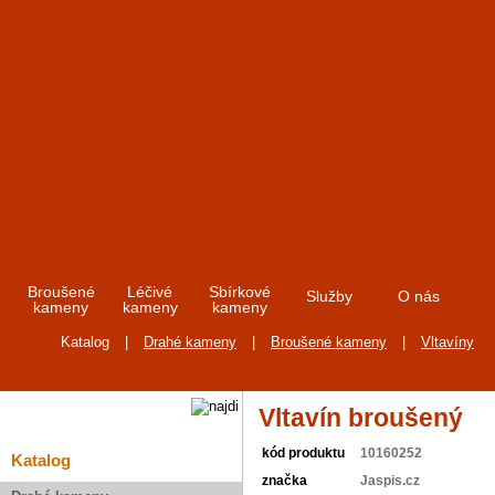
Broušené
Léčivé
Sbírkové
Služby
O nás
kameny
kameny
kameny
Katalog
|
Drahé kameny
|
Broušené kameny
|
Vltavíny
Vltavín broušený
kód produktu
10160252
Katalog
značka
Jaspis.cz