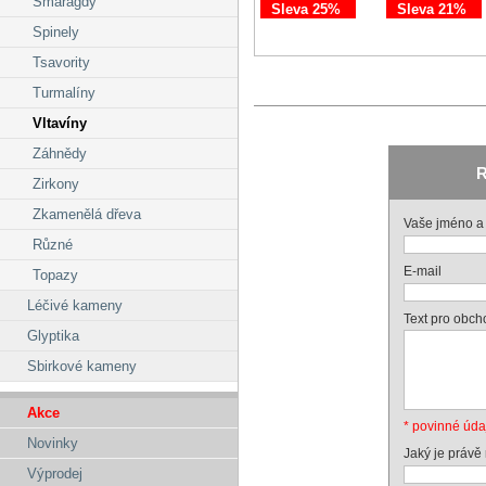
Smaragdy
Sleva 25%
Sleva 21%
Spinely
Tsavority
Turmalíny
Vltavíny
Záhnědy
R
Zirkony
Zkamenělá dřeva
Vaše jméno a 
Různé
E-mail
Topazy
Léčivé kameny
Text pro obch
Glyptika
Sbirkové kameny
Akce
* povinné úda
Novinky
Jaký je právě
Výprodej