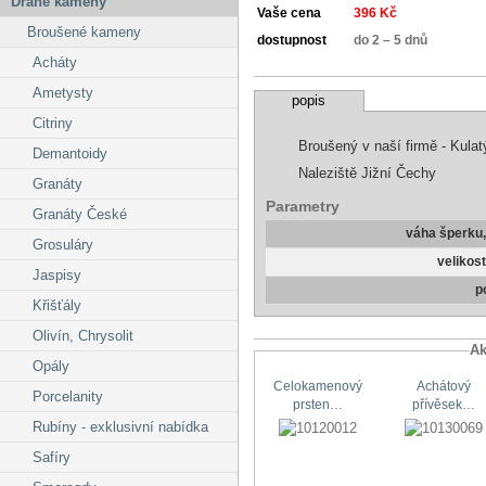
Drahé kameny
Vaše cena
396 Kč
Broušené kameny
dostupnost
do 2 – 5 dnů
Acháty
Ametysty
popis
Citriny
Broušený v naší firmě - Kulat
Demantoidy
Naleziště Jižní Čechy
Granáty
Parametry
Granáty České
váha šperku
Grosuláry
velikos
Jaspisy
p
Křišťály
Olivín, Chrysolit
Ak
Opály
Celokamenový
Achátový
Porcelanity
prsten…
přívěsek…
Rubíny - exklusivní nabídka
Safíry