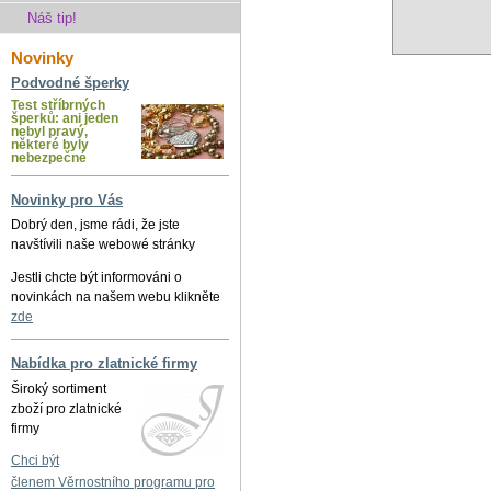
Náš tip!
Novinky
Podvodné šperky
Test stříbrných
šperků: ani jeden
nebyl pravý,
některé byly
nebezpečné
Novinky pro Vás
Dobrý den, jsme rádi, že jste
navštívili naše webowé stránky
Jestli chcte být informováni o
novinkách na našem webu klikněte
zde
Nabídka pro zlatnické firmy
Široký sortiment
zboží pro zlatnické
firmy
Chci být
členem Věrnostního programu pro