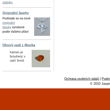
zlatníky.
Originální šperky
Podívejte se na nové
originální
šperky
vyrobené
podle Vašeho přání
Ohnivý opál z Mexika
kámen je
broušený v
naší firmě
Ochrana osobních údajů
|
Podmí
© 2010 Jaspi