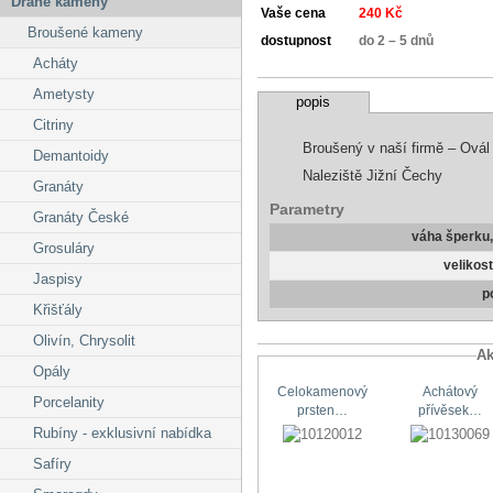
Drahé kameny
Vaše cena
240 Kč
Broušené kameny
dostupnost
do 2 – 5 dnů
Acháty
Ametysty
popis
Citriny
Broušený v naší firmě – Ovál
Demantoidy
Naleziště Jižní Čechy
Granáty
Parametry
Granáty České
váha šperku
Grosuláry
velikos
Jaspisy
p
Křišťály
Olivín, Chrysolit
Ak
Opály
Celokamenový
Achátový
Porcelanity
prsten…
přívěsek…
Rubíny - exklusivní nabídka
Safíry