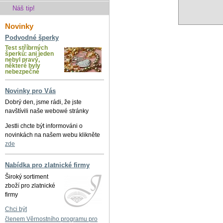
Náš tip!
Novinky
Podvodné šperky
Test stříbrných
šperků: ani jeden
nebyl pravý,
některé byly
nebezpečné
Novinky pro Vás
Dobrý den, jsme rádi, že jste
navštívili naše webowé stránky
Jestli chcte být informováni o
novinkách na našem webu klikněte
zde
Nabídka pro zlatnické firmy
Široký sortiment
zboží pro zlatnické
firmy
Chci být
členem Věrnostního programu pro