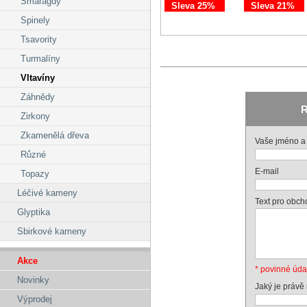
Smaragdy
Sleva 25%
Sleva 21%
Spinely
Tsavority
Turmalíny
Vltavíny
Záhnědy
R
Zirkony
Zkamenělá dřeva
Vaše jméno a 
Různé
E-mail
Topazy
Léčivé kameny
Text pro obch
Glyptika
Sbirkové kameny
Akce
* povinné úda
Novinky
Jaký je právě
Výprodej