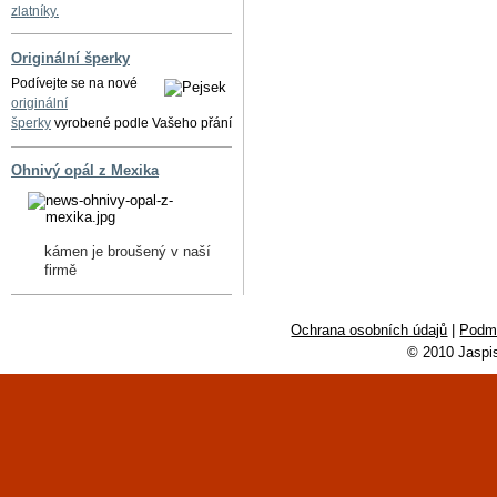
zlatníky.
Originální šperky
Podívejte se na nové
originální
šperky
vyrobené podle Vašeho přání
Ohnivý opál z Mexika
kámen je broušený v naší
firmě
Ochrana osobních údajů
|
Podmí
© 2010 Jaspi