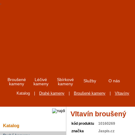
Broušené
Léčivé
Sbírkové
Služby
O nás
kameny
kameny
kameny
Katalog
|
Drahé kameny
|
Broušené kameny
|
Vltavíny
Vltavín broušený
kód produktu
10160269
Katalog
značka
Jaspis.cz