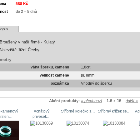
cena
588 Kč
nost
do 2 – 5 dnů
opis
Broušený v naší firmě - Kulatý
Naleziště Jižní Čechy
metry
váha šperku, kamenu
1,8crt
velikost kamene
pr. 8mm
poznámka
Vhodný do šperku
Akční produkty:
« předchozí
1-6 z 16
další »
okamenový
Achátový
Stříbrné kolečko s…
Stříbrný křížek se…
Ac
prsten…
přívěsek…