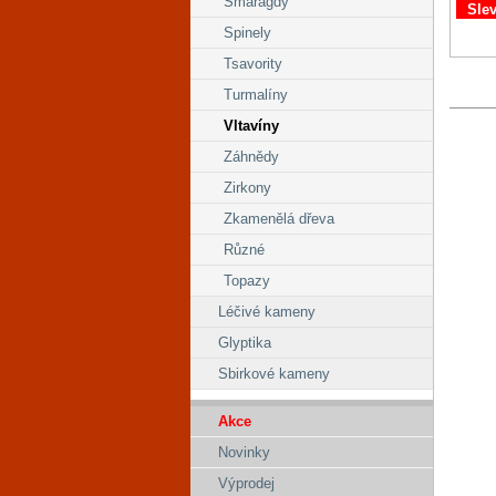
Smaragdy
Sle
Spinely
Tsavority
Turmalíny
Vltavíny
Záhnědy
Zirkony
Zkamenělá dřeva
Různé
Topazy
Léčivé kameny
Glyptika
Sbirkové kameny
Akce
Novinky
Výprodej