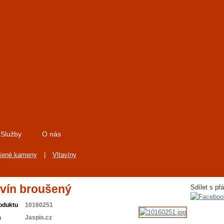
Služby
O nás
šené kameny
|
Vltavíny
avín broušený
Sdílet s přá
oduktu
10160251
a
Jaspis.cz