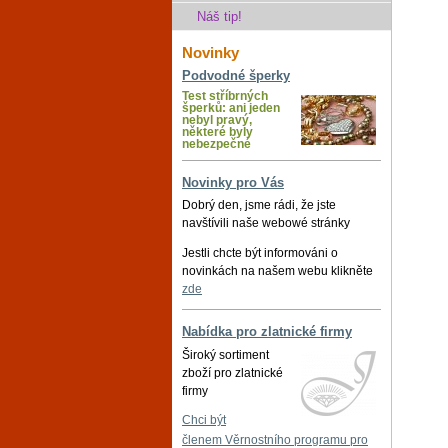
Náš tip!
Novinky
Podvodné šperky
Test stříbrných
šperků: ani jeden
nebyl pravý,
některé byly
nebezpečné
Novinky pro Vás
Dobrý den, jsme rádi, že jste
navštívili naše webowé stránky
Jestli chcte být informováni o
novinkách na našem webu klikněte
zde
Nabídka pro zlatnické firmy
Široký sortiment
zboží pro zlatnické
firmy
Chci být
členem Věrnostního programu pro