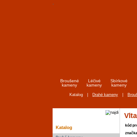
Broušené
Léčivé
Sbírkové
kameny
kameny
kameny
Katalog
|
Drahé kameny
|
Brou
Vlt
kód pr
Katalog
značk