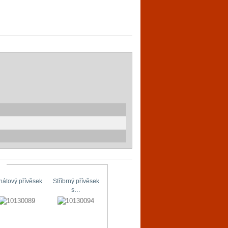
hátový přívěsek
Stříbrný přívěsek
Stříbrné náušnice
Originální…
s…
s…