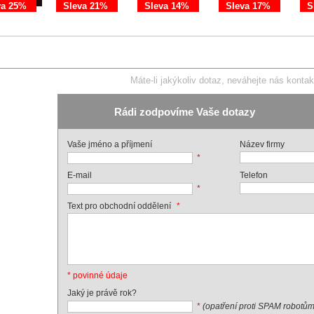
va 25%
Sleva 21%
Sleva 14%
Sleva 17%
S
Máte-li jakýkoliv dotaz, neváhejte nás kontak
Rádi zodpovíme Vaše dotazy
Vaše jméno a příjmení
Název firmy
*
E-mail
Telefon
*
*
Text pro obchodní oddělení
* povinné údaje
Jaký je právě rok?
*
(opatření proti SPAM robotům