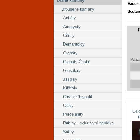
Drahé kameny
Vaše 
Broušené kameny
dostup
Acháty
Ametysty
p
Citriny
Demantoidy
Granáty
Para
Granáty České
Grosuláry
Jaspisy
Křišťály
Olivín, Chrysolit
Opály
Cel
Porcelanity
Rubíny - exklusivní nabídka
Safíry