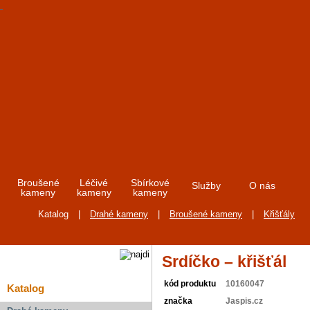
Broušené
Léčivé
Sbírkové
Služby
O nás
kameny
kameny
kameny
Katalog
|
Drahé kameny
|
Broušené kameny
|
Křišťály
Srdíčko – křišťál
kód produktu
10160047
Katalog
značka
Jaspis.cz