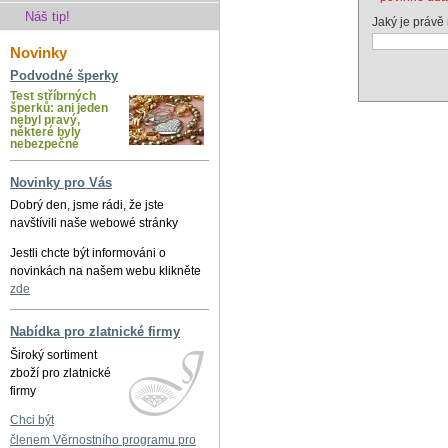
Náš tip!
Jaký je právě
Novinky
Podvodné šperky
Test stříbrných
šperků: ani jeden
nebyl pravý,
některé byly
nebezpečné
Novinky pro Vás
Dobrý den, jsme rádi, že jste
navštívili naše webowé stránky
Jestli chcte být informováni o
novinkách na našem webu klikněte
zde
Nabídka pro zlatnické firmy
Široký sortiment
zboží pro zlatnické
firmy
Chci být
členem Věrnostního programu pro