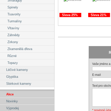
Smaragdy
Spinely
Tsavority
Sleva 25%
Sleva 21%
Turmalíny
Vltavíny
Záhnědy
Zirkony
Zkamenělá dřeva
R
Různé
Topazy
Vaše jméno a 
Léčivé kameny
E-mail
Glyptika
Sbirkové kameny
Text pro obch
Akce
Novinky
Výprodej
* povinné úda