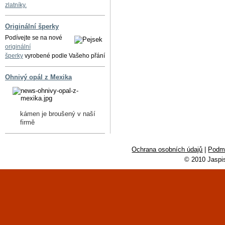
zlatníky.
Originální šperky
Podívejte se na nové
originální
šperky
vyrobené podle Vašeho přání
Ohnivý opál z Mexika
kámen je broušený v naší
firmě
Ochrana osobních údajů
|
Podmí
© 2010 Jaspi