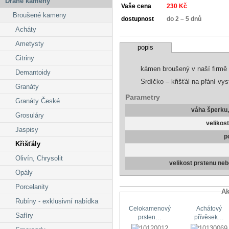
Drahé kameny
Vaše cena
230 Kč
Broušené kameny
dostupnost
do 2 – 5 dnů
Acháty
Ametysty
popis
Citriny
kámen broušený v naší firmě
Demantoidy
Srdíčko – křišťál na přání vys
Granáty
Parametry
Granáty České
váha šperku
Grosuláry
velikos
Jaspisy
p
Křišťály
Olivín, Chrysolit
velikost prstenu ne
Opály
Porcelanity
Ak
Rubíny - exklusivní nabídka
Celokamenový
Achátový
Safíry
prsten…
přívěsek…