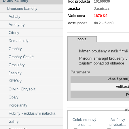
Drahé kameny
kód produktu
10160030
Broušené kameny
značka
Jaspis.cz
Vaše cena
1870 Kč
Acháty
dostupnost
do 2 – 5 dnů
Ametysty
Citriny
popis
Demantoidy
Granáty
kámen broušený v naší firmě
Granáty České
Přírodní smaragd broušený v n
zajistím obhad od obhadce
Grosuláry
Parametry
Jaspisy
váha šperku
Křišťály
velikos
Olivín, Chrysolit
p
Opály
Porcelanity
Ak
Rubíny - exklusivní nabídka
Celokamenový
Achátový
Safíry
prsten…
přívěsek…