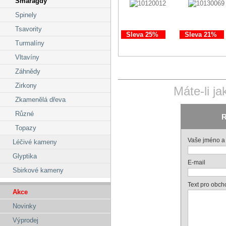
Smaragdy
Spinely
Tsavority
Sleva 25%
Sleva 21%
Turmalíny
Vltavíny
Záhnědy
Zirkony
Máte-li j
Zkamenělá dřeva
Různé
R
Topazy
Vaše jméno a 
Léčivé kameny
Glyptika
E-mail
Sbirkové kameny
Text pro obch
Akce
Novinky
Výprodej