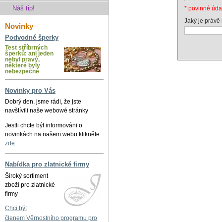
Náš tip!
* povinné úda
Jaký je právě
Novinky
Podvodné šperky
Test stříbrných
šperků: ani jeden
nebyl pravý,
některé byly
nebezpečné
Novinky pro Vás
Dobrý den, jsme rádi, že jste
navštívili naše webowé stránky
Jestli chcte být informováni o
novinkách na našem webu klikněte
zde
Nabídka pro zlatnické firmy
Široký sortiment
zboží pro zlatnické
firmy
Chci být
členem Věrnostního programu pro