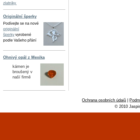
zlatníky.
Originální šperky
Podívejte se na nové
originální
šperky
vyrobené
podle Vašeho přání
Ohnivý opál z Mexika
kámen je
broušený v
naší firmě
Ochrana osobních údajů
|
Podmí
© 2010 Jaspi