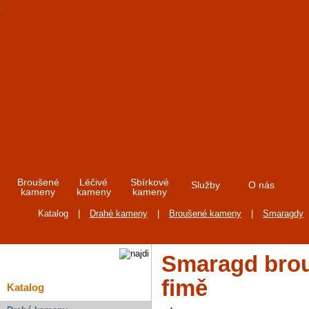
Broušené
Léčivé
Sbírkové
Služby
O nás
kameny
kameny
kameny
Katalog
|
Drahé kameny
|
Broušené kameny
|
Smaragdy
Smaragd brou
fimě
Katalog