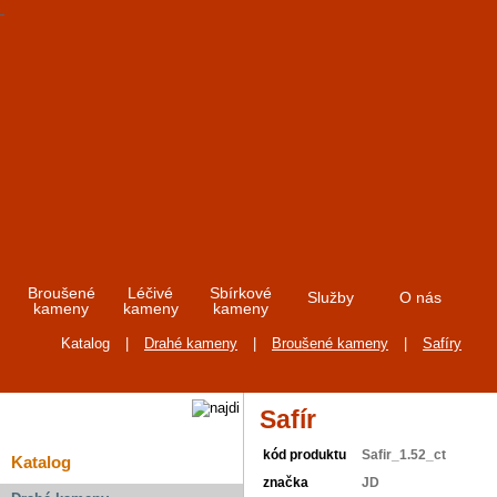
Broušené
Léčivé
Sbírkové
Služby
O nás
kameny
kameny
kameny
Katalog
|
Drahé kameny
|
Broušené kameny
|
Safíry
Safír
kód produktu
Safir_1.52_ct
Katalog
značka
JD