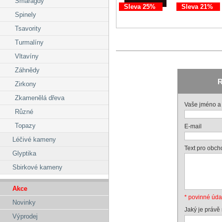
Smaragdy
Sleva 25%
Sleva 21%
Spinely
Tsavority
Turmalíny
Vltavíny
Záhnědy
R
Zirkony
Zkamenělá dřeva
Vaše jméno a 
Různé
Topazy
E-mail
Léčivé kameny
Text pro obch
Glyptika
Sbirkové kameny
Akce
* povinné úda
Novinky
Jaký je právě
Výprodej