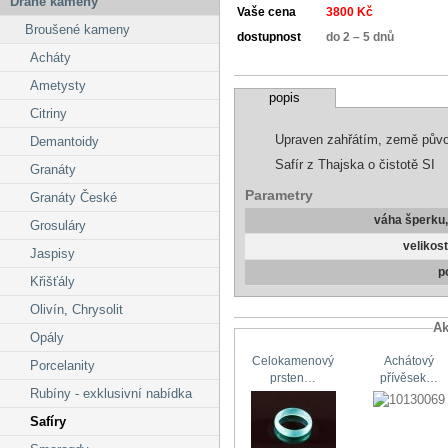
Drahé kameny
Vaše cena
3800 Kč
Broušené kameny
dostupnost
do 2 – 5 dnů
Acháty
Ametysty
popis
Citriny
Upraven zahřátím, země pův
Demantoidy
Safír z Thajska o čistotě SI
Granáty
Parametry
Granáty České
váha šperku
Grosuláry
velikos
Jaspisy
p
Křišťály
Olivín, Chrysolit
Ak
Opály
Celokamenový
Achátový
Porcelanity
prsten…
přívěsek…
Rubíny - exklusivní nabídka
Safíry