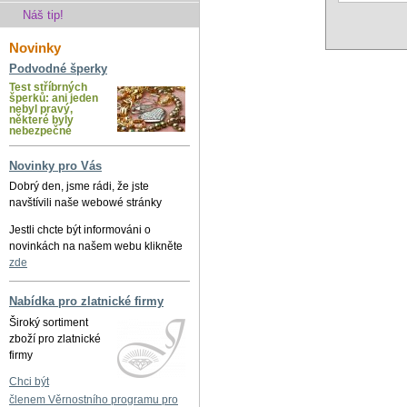
Náš tip!
Novinky
Podvodné šperky
Test stříbrných
šperků: ani jeden
nebyl pravý,
některé byly
nebezpečné
Novinky pro Vás
Dobrý den, jsme rádi, že jste
navštívili naše webowé stránky
Jestli chcte být informováni o
novinkách na našem webu klikněte
zde
Nabídka pro zlatnické firmy
Široký sortiment
zboží pro zlatnické
firmy
Chci být
členem Věrnostního programu pro