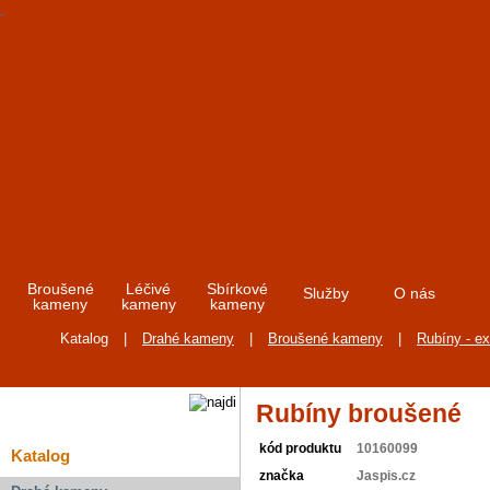
Broušené
Léčivé
Sbírkové
Služby
O nás
kameny
kameny
kameny
Katalog
|
Drahé kameny
|
Broušené kameny
|
Rubíny - ex
Rubíny broušené
kód produktu
10160099
Katalog
značka
Jaspis.cz