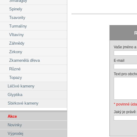
Smaragdy
Spinely
Tsavority
Turmalíny
R
Vltavíny
Záhnědy
Vaše jméno a 
Zirkony
Zkamenělá dřeva
E-mail
Různé
Text pro obch
Topazy
Léčivé kameny
Glyptika
Sbirkové kameny
* povinné úda
Jaký je právě
Akce
Novinky
Výprodej