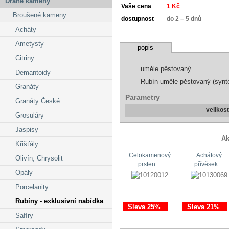
Drahé kameny
Vaše cena
1 Kč
Broušené kameny
dostupnost
do 2 – 5 dnů
Acháty
Ametysty
popis
Citriny
uměle pěstovaný
Demantoidy
Rubín uměle pěstovaný (synte
Granáty
Parametry
Granáty České
velikos
Grosuláry
Jaspisy
Ak
Křišťály
Celokamenový
Achátový
Olivín, Chrysolit
prsten…
přívěsek…
Opály
Porcelanity
Rubíny - exklusivní nabídka
Sleva 25%
Sleva 21%
Safíry