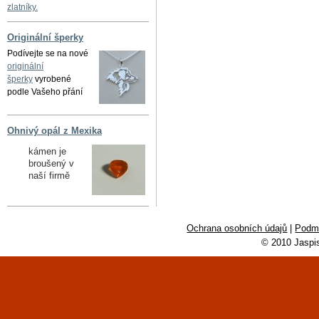
zlatníky.
Originální šperky
Podívejte se na nové
originální
šperky
vyrobené
podle Vašeho přání
Ohnivý opál z Mexika
kámen je
broušený v
naší firmě
Ochrana osobních údajů
|
Podmí
© 2010 Jaspi