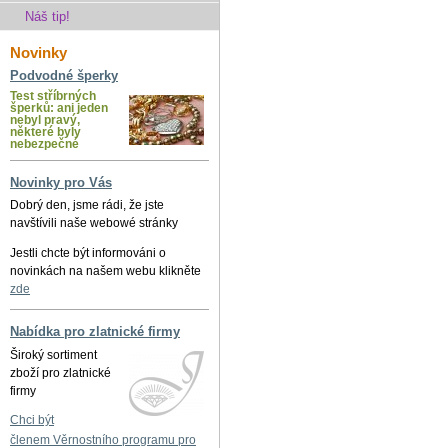
Náš tip!
Novinky
Podvodné šperky
Test stříbrných
šperků: ani jeden
nebyl pravý,
některé byly
nebezpečné
Novinky pro Vás
Dobrý den, jsme rádi, že jste
navštívili naše webowé stránky
Jestli chcte být informováni o
novinkách na našem webu klikněte
zde
Nabídka pro zlatnické firmy
Široký sortiment
zboží pro zlatnické
firmy
Chci být
členem Věrnostního programu pro