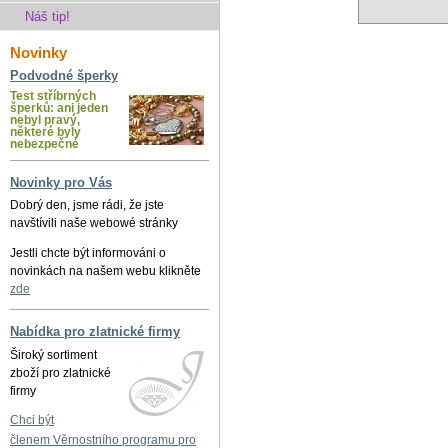
Náš tip!
Novinky
Podvodné šperky
Test stříbrných
šperků: ani jeden
nebyl pravý,
některé byly
nebezpečné
Novinky pro Vás
Dobrý den, jsme rádi, že jste
navštívili naše webowé stránky
Jestli chcte být informováni o
novinkách na našem webu klikněte
zde
Nabídka pro zlatnické firmy
Široký sortiment
zboží pro zlatnické
firmy
Chci být
členem Věrnostního programu pro