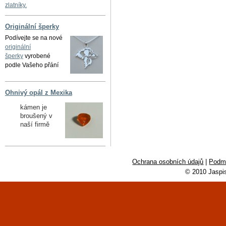
zlatníky.
Originální šperky
Podívejte se na nové
originální
šperky
vyrobené
podle Vašeho přání
Ohnivý opál z Mexika
kámen je
broušený v
naší firmě
Ochrana osobních údajů
|
Podmí
© 2010 Jaspi