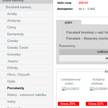
Drahé kameny
Vaše cena
250 Kč
Broušené kameny
dostupnost
do 2 – 5 dnů
Acháty
Ametysty
popis
Citriny
Porcelanit broušený v naší fi
Demantoidy
Porcelanit – Moravský mechov
Granáty
Parametry
Granáty České
velikos
Grosuláry
p
Jaspisy
Křišťály
Ak
Olivín, Chrysolit
Celokamenový
Achátový
Opály
prsten…
přívěsek…
Porcelanity
Rubíny - exklusivní nabídka
Safíry
Sleva 25%
Sleva 21%