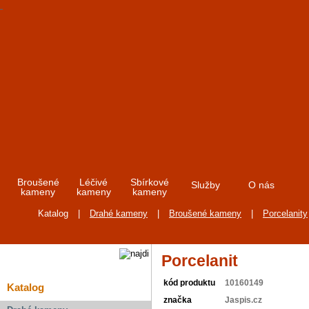
Broušené
Léčivé
Sbírkové
Služby
O nás
kameny
kameny
kameny
Katalog
|
Drahé kameny
|
Broušené kameny
|
Porcelanity
Porcelanit
kód produktu
10160149
Katalog
značka
Jaspis.cz