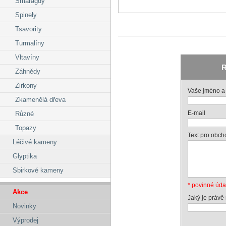
Smaragdy
Spinely
Tsavority
Turmalíny
Vltavíny
R
Záhnědy
Zirkony
Vaše jméno a 
Zkamenělá dřeva
E-mail
Různé
Topazy
Text pro obch
Léčivé kameny
Glyptika
Sbirkové kameny
* povinné úda
Akce
Jaký je právě
Novinky
Výprodej