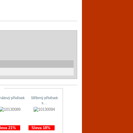
hátový přívěsek
Stříbrný přívěsek
Stříbrné náušnice
Originální…
s…
s…
leva 21%
Sleva 18%
Sleva 11%
Sleva 21%