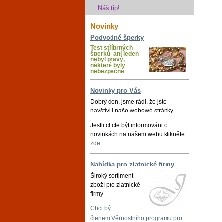
Náš tip!
Novinky
Podvodné šperky
Test stříbrných
šperků: ani jeden
nebyl pravý,
některé byly
nebezpečné
Novinky pro Vás
Dobrý den, jsme rádi, že jste
navštívili naše webowé stránky
Jestli chcte být informováni o
novinkách na našem webu klikněte
zde
Nabídka pro zlatnické firmy
Široký sortiment
zboží pro zlatnické
firmy
Chci být
členem Věrnostního programu pro