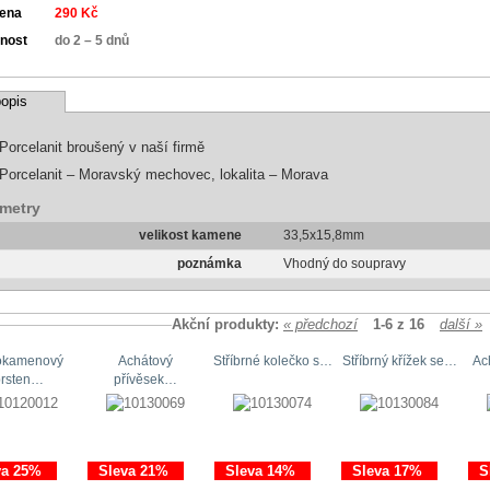
cena
290 Kč
nost
do 2 – 5 dnů
opis
Porcelanit broušený v naší firmě
Porcelanit – Moravský mechovec, lokalita – Morava
metry
velikost kamene
33,5x15,8mm
poznámka
Vhodný do soupravy
Akční produkty:
« předchozí
1-6 z 16
další »
okamenový
Achátový
Stříbrné kolečko s…
Stříbrný křížek se…
Ac
prsten…
přívěsek…
va 25%
Sleva 21%
Sleva 14%
Sleva 17%
S