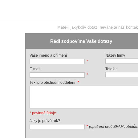
Máte-li jakýkoliv dotaz, neváhejte nás kontak
Rádi zodpovíme Vaše dotazy
Vaše jméno a příjmení
Název firmy
*
E-mail
Telefon
*
*
Text pro obchodní oddělení
* povinné údaje
Jaký je právě rok?
*
(opatření proti SPAM robotům