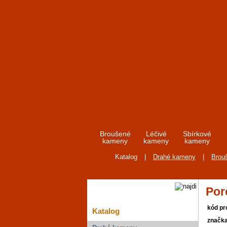
Broušené
Léčivé
Sbírkové
kameny
kameny
kameny
Katalog
|
Drahé kameny
|
Brou
Por
kód pr
Katalog
značk