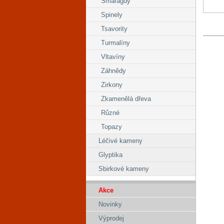
Smaragdy
Spinely
Tsavority
Turmalíny
Vltavíny
Záhnědy
Zirkony
Zkamenělá dřeva
Různé
Topazy
Léčivé kameny
Glyptika
Sbirkové kameny
Akce
Novinky
Výprodej