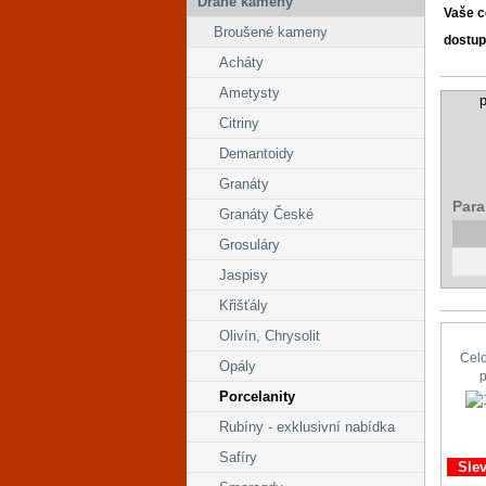
Drahé kameny
Vaše 
Broušené kameny
dostup
Acháty
Ametysty
p
Citriny
Demantoidy
Granáty
Para
Granáty České
Grosuláry
Jaspisy
Křišťály
Olivín, Chrysolit
Cel
Opály
Porcelanity
Rubíny - exklusivní nabídka
Safíry
Sle