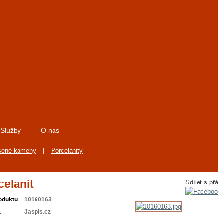
Služby
O nás
šené kameny
|
Porcelanity
celanit
Sdílet s přá
oduktu
10160163
a
Jaspis.cz