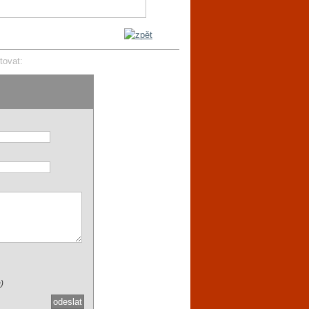
tovat:
)