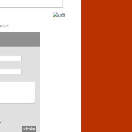
tovat:
)