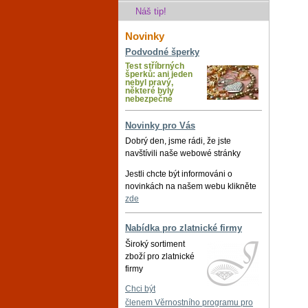
Náš tip!
Novinky
Podvodné šperky
Test stříbrných
šperků: ani jeden
nebyl pravý,
některé byly
nebezpečné
Novinky pro Vás
Dobrý den, jsme rádi, že jste
navštívili naše webowé stránky
Jestli chcte být informováni o
novinkách na našem webu klikněte
zde
Nabídka pro zlatnické firmy
Široký sortiment
zboží pro zlatnické
firmy
Chci být
členem Věrnostního programu pro