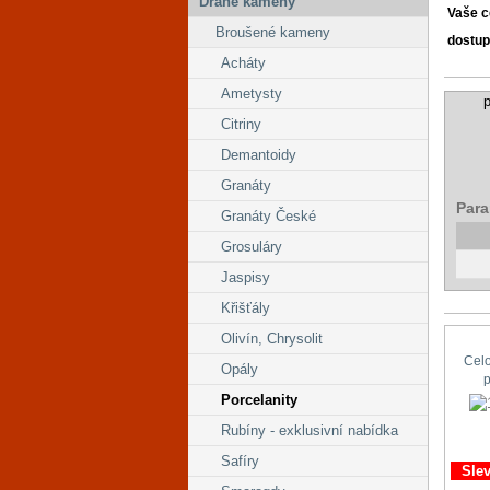
Drahé kameny
Vaše 
Broušené kameny
dostup
Acháty
Ametysty
p
Citriny
Demantoidy
Granáty
Para
Granáty České
Grosuláry
Jaspisy
Křišťály
Olivín, Chrysolit
Cel
Opály
Porcelanity
Rubíny - exklusivní nabídka
Safíry
Sle