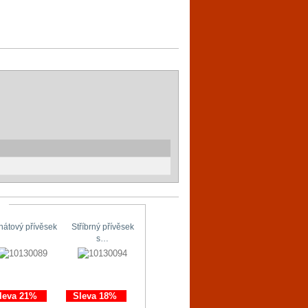
hátový přívěsek
Stříbrný přívěsek
Stříbrné náušnice
Originální…
s…
s…
leva 21%
Sleva 18%
Sleva 11%
Sleva 21%