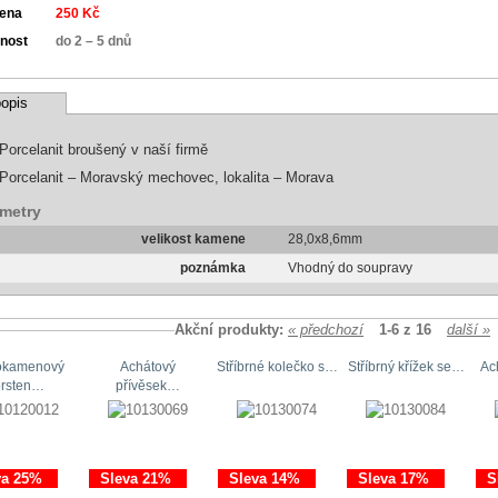
cena
250 Kč
nost
do 2 – 5 dnů
opis
Porcelanit broušený v naší firmě
Porcelanit – Moravský mechovec, lokalita – Morava
metry
velikost kamene
28,0x8,6mm
poznámka
Vhodný do soupravy
Akční produkty:
« předchozí
1-6 z 16
další »
okamenový
Achátový
Stříbrné kolečko s…
Stříbrný křížek se…
Ac
prsten…
přívěsek…
va 25%
Sleva 21%
Sleva 14%
Sleva 17%
S