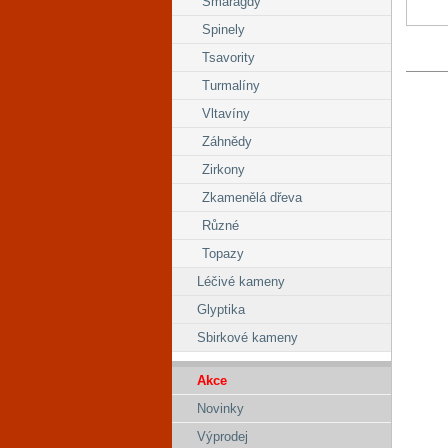
Smaragdy
Spinely
Tsavority
Turmalíny
Vltavíny
Záhnědy
Zirkony
Zkamenělá dřeva
Různé
Topazy
Léčivé kameny
Glyptika
Sbirkové kameny
Akce
Novinky
Výprodej