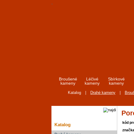
Broušené
Léčivé
Sbírkové
kameny
kameny
kameny
Katalog
|
Drahé kameny
|
Brou
Por
kód pr
Katalog
značk