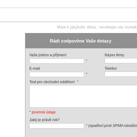
Máte-li jakýkoliv dotaz, neváhejte nás kontak
Rádi zodpovíme Vaše dotazy
Vaše jméno a příjmení
Název firmy
*
E-mail
Telefon
*
*
Text pro obchodní oddělení
* povinné údaje
Jaký je právě rok?
*
(opatření proti SPAM robotům