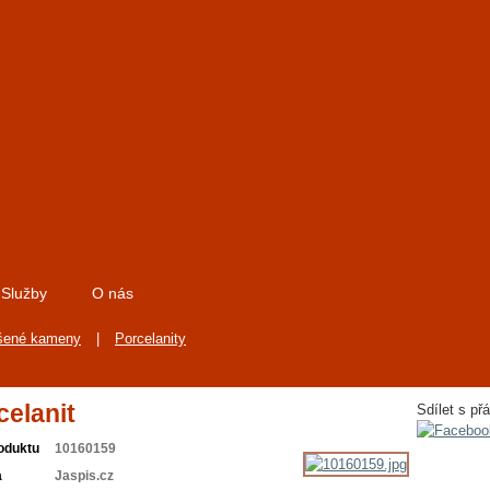
Služby
O nás
šené kameny
|
Porcelanity
celanit
Sdílet s přá
oduktu
10160159
a
Jaspis.cz