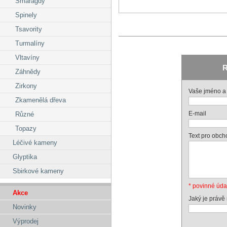
Smaragdy
Spinely
Tsavority
Turmalíny
Vltavíny
R
Záhnědy
Zirkony
Vaše jméno a 
Zkamenělá dřeva
E-mail
Různé
Topazy
Text pro obch
Léčivé kameny
Glyptika
Sbirkové kameny
* povinné úda
Akce
Jaký je právě
Novinky
Výprodej