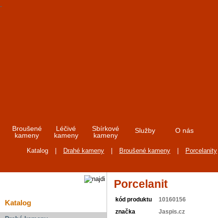
Broušené
Léčivé
Sbírkové
Služby
O nás
kameny
kameny
kameny
Katalog
|
Drahé kameny
|
Broušené kameny
|
Porcelanity
Porcelanit
kód produktu
10160156
Katalog
značka
Jaspis.cz