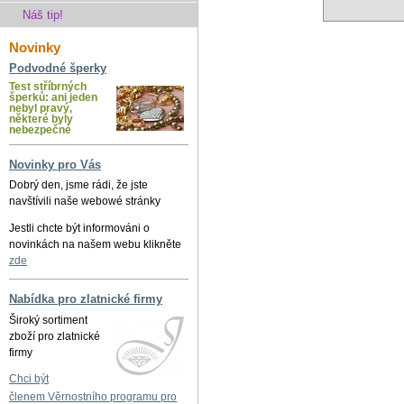
Náš tip!
Novinky
Podvodné šperky
Test stříbrných
šperků: ani jeden
nebyl pravý,
některé byly
nebezpečné
Novinky pro Vás
Dobrý den, jsme rádi, že jste
navštívili naše webowé stránky
Jestli chcte být informováni o
novinkách na našem webu klikněte
zde
Nabídka pro zlatnické firmy
Široký sortiment
zboží pro zlatnické
firmy
Chci být
členem Věrnostního programu pro