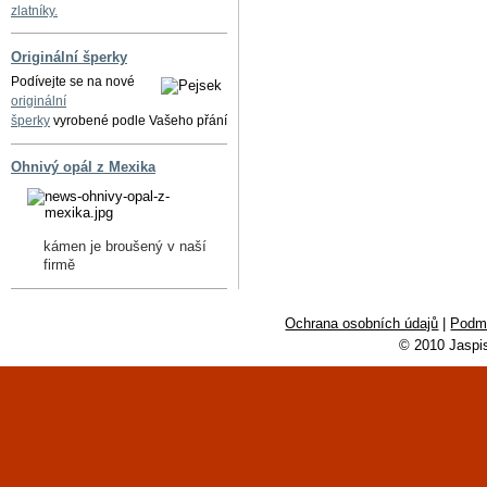
zlatníky.
Originální šperky
Podívejte se na nové
originální
šperky
vyrobené podle Vašeho přání
Ohnivý opál z Mexika
kámen je broušený v naší
firmě
Ochrana osobních údajů
|
Podmí
© 2010 Jaspi