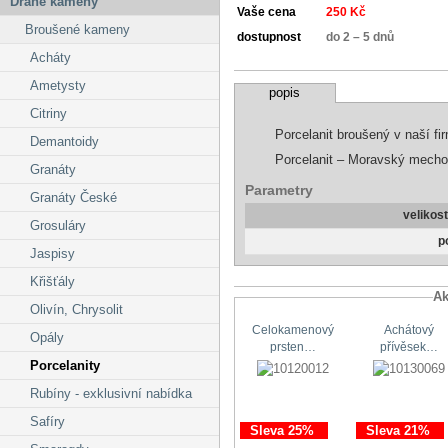
Drahé kameny
Vaše cena
250 Kč
Broušené kameny
dostupnost
do 2 – 5 dnů
Acháty
Ametysty
popis
Citriny
Porcelanit broušený v naší fi
Demantoidy
Porcelanit – Moravský mechov
Granáty
Parametry
Granáty České
velikos
Grosuláry
p
Jaspisy
Křišťály
Ak
Olivín, Chrysolit
Celokamenový
Achátový
Opály
prsten…
přívěsek…
Porcelanity
Rubíny - exklusivní nabídka
Safíry
Sleva 25%
Sleva 21%