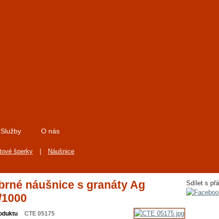
Služby
O nás
tové šperky
|
Náušnice
íbrné náušnice s granáty Ag
Sdílet s přá
/1000
oduktu
CTE 05175