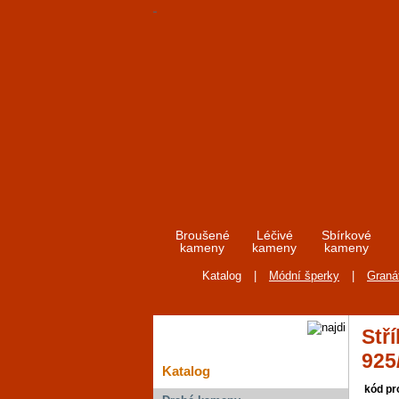
Broušené
Léčivé
Sbírkové
kameny
kameny
kameny
Katalog
|
Módní šperky
|
Graná
Stř
925
Katalog
kód pr