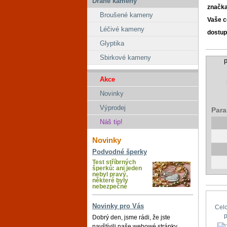
Drahé kameny
značk
Broušené kameny
Vaše 
Léčivé kameny
dostup
Glyptika
Sbirkové kameny
p
Akce
Novinky
Výprodej
Para
Náš tip!
Novinky
Podvodné šperky
Test stříbrných
šperků: ani jeden
nebyl pravý,
některé byly
nebezpečné
Novinky pro Vás
Cel
Dobrý den, jsme rádi, že jste
navštívili naše webowé stránky