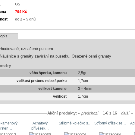
a
GS
cena
794 Kč
nost
do 2 – 5 dnů
opis
rhodiované, označené puncem
Náušnice s granáty zavírání na pusetku. Osazené osmi granáty
metry
váha šperku, kamenu
2,5gr
velikost prstenu nebo šperku
1,7cm
velikost kamene
3 – 4mm
velikost
1,7cm
Akční produkty:
« předchozí
1-6 z 16
další »
okamenový
Achátový
Stříbrné kolečko s…
Stříbrný křížek se…
Ac
prsten…
přívěsek…