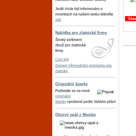
Jestli chcte být informováni o
novinkách na našem webu klikněte
Sle
zde
Nabídka pro zlatnické firmy
Široký sortiment
zboží pro zlatnické
firmy
Chci být
členem Věrnostního programu pro
zlatníky.
Originální šperky
Podívejte se na nové
originální
šperky
vyrobené podle Vašeho přání
Ohnivý opál z Mexika