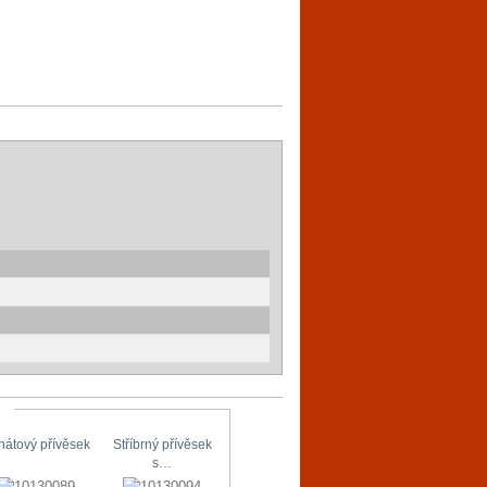
hátový přívěsek
Stříbrný přívěsek
Stříbrné náušnice
Originální…
s…
s…