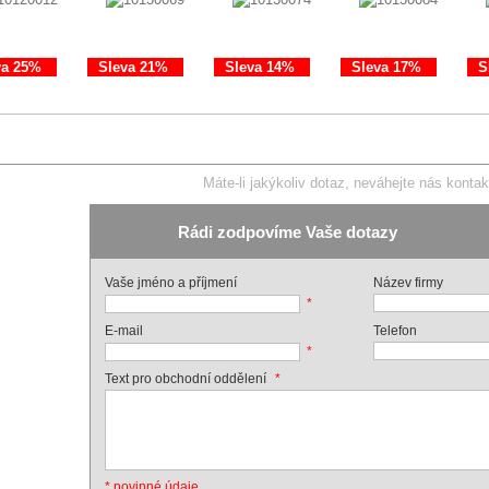
va 25%
Sleva 21%
Sleva 14%
Sleva 17%
S
Máte-li jakýkoliv dotaz, neváhejte nás kontak
Rádi zodpovíme Vaše dotazy
Vaše jméno a příjmení
Název firmy
*
E-mail
Telefon
*
*
Text pro obchodní oddělení
* povinné údaje