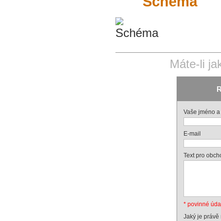
Schéma
Máte-li j
R
Vaše jméno a 
E-mail
Text pro obch
* povinné úda
Jaký je právě