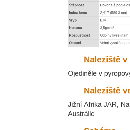
Štěpnost
Dokonalá podle o
Index lomu
2,417 (589.3 nm)
Vryp
Bílý
Hustota
3,5g/cm³
Rozpustnost
Odolný kyselinám
Ostatní
Velmi vysoká tepel
Naleziště v
Ojediněle v pyropov
Naleziště v
Jižní Afrika JAR, Na
Austrálie