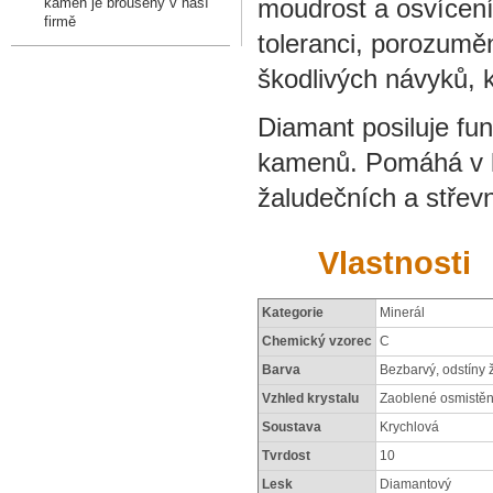
moudrost a osvícen
kámen je broušený v naší
firmě
toleranci, porozumě
škodlivých návyků, k
Diamant posiluje fu
kamenů. Pomáhá v lé
žaludečních a střevní
Vlastnosti
Kategorie
Minerál
Chemický vzorec
C
Barva
Bezbarvý, odstíny 
Vzhled krystalu
Zaoblené osmistě
Soustava
Krychlová
Tvrdost
10
Lesk
Diamantový