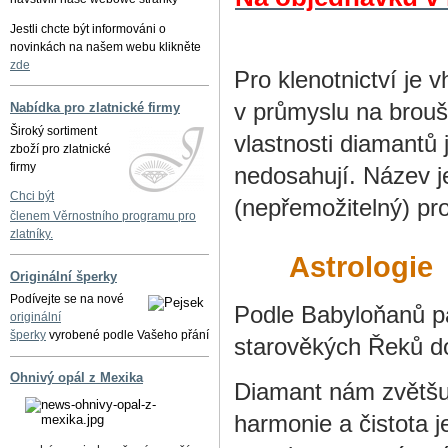
Jestli chcte být informováni o
novinkách na našem webu klikněte
zde
Pro klenotnictví je
v průmyslu na brouše
Nabídka pro zlatnické firmy
Široký sortiment
vlastnosti diamantů j
zboží pro zlatnické
firmy
nedosahují. Název 
Chci být
(nepřemožitelný) pro
členem Věrnostního programu pro
zlatníky.
Astrologie
Originální šperky
Podívejte se na nové
Podle Babyloňanů pa
originální
šperky
vyrobené podle Vašeho přání
starověkých Řeků d
Ohnivý opál z Mexika
Diamant nám zvětšuj
harmonie a čistota j