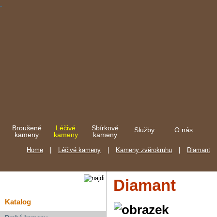
Broušené
Léčivé
Sbírkové
Služby
O nás
kameny
kameny
kameny
Home
|
Léčivé kameny
|
Kameny zvěrokruhu
|
Diamant
Diamant
Katalog