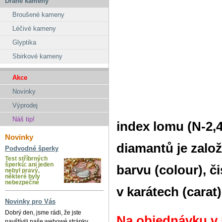
Drahé kameny
Broušené kameny
Léčivé kameny
Glyptika
Sbirkové kameny
Akce
Novinky
Výprodej
Náš tip!
index lomu (N-2,
Novinky
diamantů je zalo
Podvodné šperky
Test stříbrných
šperků: ani jeden
barvu (colour), či
nebyl pravý,
některé byly
nebezpečné
v karátech (carat)
Novinky pro Vás
Dobrý den, jsme rádi, že jste
Na objednávku v
navštívili naše webowé stránky