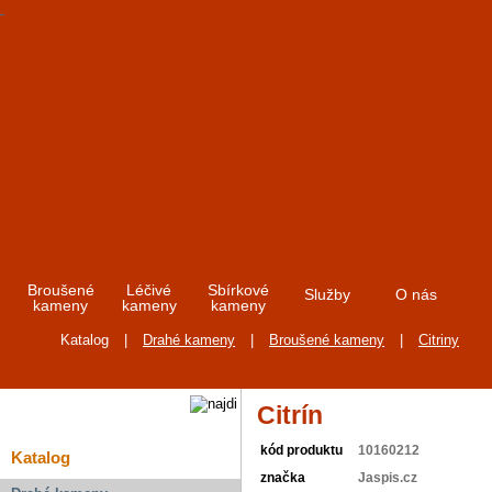
Broušené
Léčivé
Sbírkové
Služby
O nás
kameny
kameny
kameny
Katalog
|
Drahé kameny
|
Broušené kameny
|
Citriny
Citrín
kód produktu
10160212
Katalog
značka
Jaspis.cz