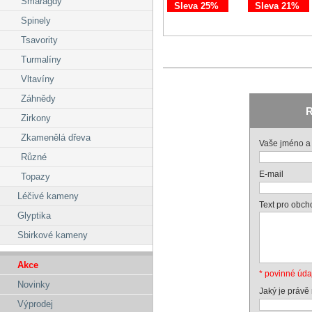
Smaragdy
Sleva 25%
Sleva 21%
Spinely
Tsavority
Turmalíny
Vltavíny
Záhnědy
R
Zirkony
Zkamenělá dřeva
Vaše jméno a 
Různé
E-mail
Topazy
Léčivé kameny
Text pro obch
Glyptika
Sbirkové kameny
Akce
* povinné úda
Novinky
Jaký je právě
Výprodej