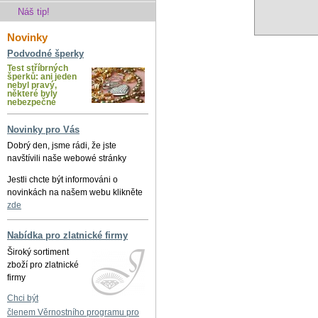
Náš tip!
Novinky
Podvodné šperky
Test stříbrných
šperků: ani jeden
nebyl pravý,
některé byly
nebezpečné
Novinky pro Vás
Dobrý den, jsme rádi, že jste
navštívili naše webowé stránky
Jestli chcte být informováni o
novinkách na našem webu klikněte
zde
Nabídka pro zlatnické firmy
Široký sortiment
zboží pro zlatnické
firmy
Chci být
členem Věrnostního programu pro