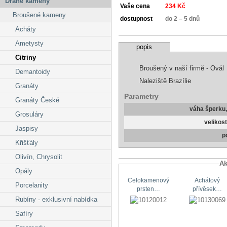
Drahé kameny
Vaše cena
234 Kč
Broušené kameny
dostupnost
do 2 – 5 dnů
Acháty
Ametysty
popis
Citriny
Broušený v naší firmě - Ovál
Demantoidy
Naleziště Brazílie
Granáty
Parametry
Granáty České
váha šperku
Grosuláry
velikos
Jaspisy
p
Křišťály
Olivín, Chrysolit
Ak
Opály
Celokamenový
Achátový
Porcelanity
prsten…
přívěsek…
Rubíny - exklusivní nabídka
Safíry