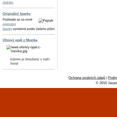
zlatníky.
Originální šperky
Podívejte se na nové
originální
šperky
vyrobené podle Vašeho přání
Ohnivý opál z Mexika
kámen je broušený v naší
firmě
Ochrana osobních údajů
|
Podmí
© 2010 Jaspi