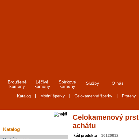
Broušené
Léčivé
Sbírkové
Služby
O nás
kameny
kameny
kameny
Katalog
|
Módní šperky
|
Celokamenné šperky
|
Prsteny
Celokamenový prst
achátu
Katalog
kód produktu
10120012