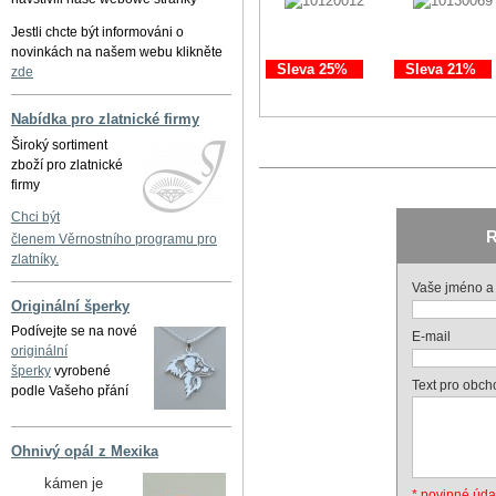
Jestli chcte být informováni o
novinkách na našem webu klikněte
Sleva 25%
Sleva 21%
zde
Nabídka pro zlatnické firmy
Široký sortiment
zboží pro zlatnické
firmy
Chci být
R
členem Věrnostního programu pro
zlatníky.
Vaše jméno a 
Originální šperky
Podívejte se na nové
E-mail
originální
šperky
vyrobené
Text pro obch
podle Vašeho přání
Ohnivý opál z Mexika
kámen je
* povinné úda