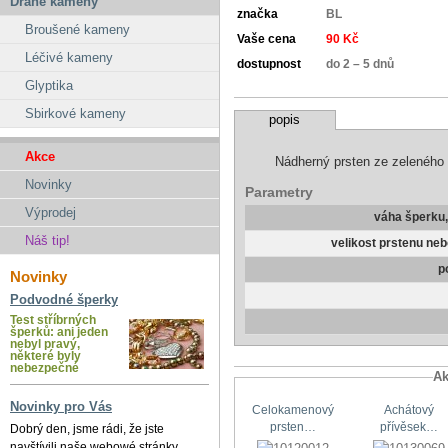
Drahé kameny
značka
BL
Broušené kameny
Vaše cena
90 Kč
Léčivé kameny
dostupnost
do 2 – 5 dnů
Glyptika
Sbirkové kameny
popis
Akce
Nádherný prsten ze zeleného
Novinky
Parametry
Výprodej
váha šperku
Náš tip!
velikost prstenu ne
p
Novinky
Podvodné šperky
Test stříbrných
šperků: ani jeden
nebyl pravý,
některé byly
nebezpečné
Ak
Novinky pro Vás
Celokamenový
Achátový
prsten…
přívěsek…
Dobrý den, jsme rádi, že jste
navštívili naše webowé stránky