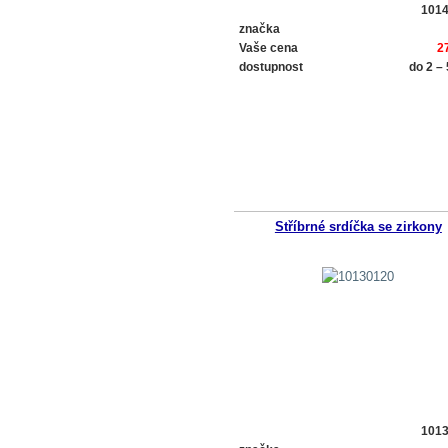
101
značka
Vaše cena
2
dostupnost
do 2 –
Stříbrné srdíčka se zirkony
101