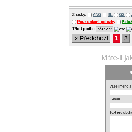
Značky:
ANG
BL
GS
Pouze akční položky
Polo
Třídit podle:
« Předchozí
1
2
Máte-li j
R
Vaše jméno a 
E-mail
Text pro obch