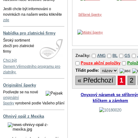
Jestli chcte být informováni o
novinkách na našem webu klikněte
Stříbrné šperky
zde
Nabídka pro zlatnické firmy
Široký sortiment
zboží pro zlatnické
firmy
Značky:
ANG
BL
GS
Chci být
Pouze akční položky
Polo
členem Věrnostního programu pro
Třídit podle:
zlatníky.
« Předchozí
1
2
Originální šperky
Podívejte se na nové
Onyxový náramek se stříbrný
originální
klíčkem a zámkem
šperky
vyrobené podle Vašeho přání
Ohnivý opál z Mexika