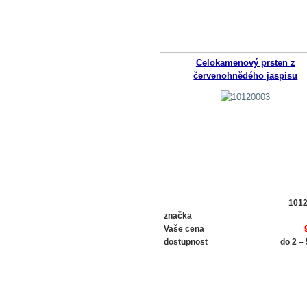
Celokamenový prsten z
červenohnědého jaspisu
101
značka
Vaše cena
dostupnost
do 2 –