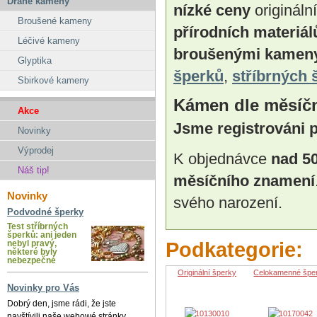
Drahé kameny
nízké ceny
origináln
Broušené kameny
přírodních materiál
Léčivé kameny
broušenými kamen
Glyptika
šperků
,
stříbrných 
Sbirkové kameny
Kámen dle měsíč
Akce
Jsme registrováni
Novinky
Výprodej
K objednávce
nad 5
Náš tip!
měsíčního znamení
Novinky
svého narození.
Podvodné šperky
Test stříbrných
šperků: ani jeden
Podkategorie:
nebyl pravý,
některé byly
nebezpečné
Originální šperky
Celokamenné špe
Novinky pro Vás
Dobrý den, jsme rádi, že jste
navštívili naše webowé stránky