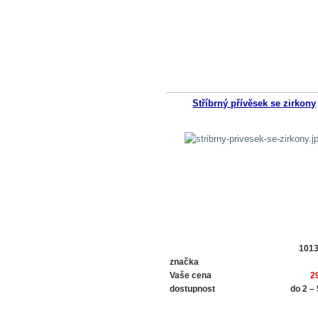
Stříbrný přívěsek se zirkony
101
značka
Vaše cena
2
dostupnost
do 2 –