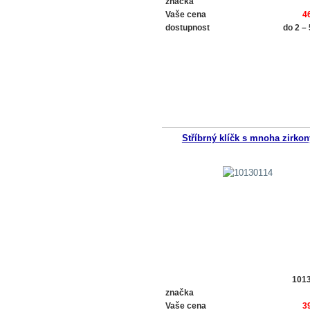
značka
Vaše cena
4
dostupnost
do 2 –
Stříbrný klíčk s mnoha zirkon
101
značka
Vaše cena
3