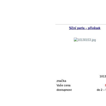
5íční perla – přívěsek
101
značka
Vaše cena
dostupnost
do 2 –