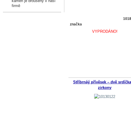
kámen je broušený v naší
firmě
101
značka
VYPRODÁNO!
Stříbrnáý přívěsek – dvě srdíčk
zirkony