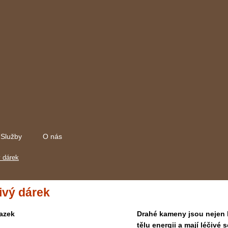
Služby
O nás
 dárek
ivý dárek
Drahé kameny jsou nejen 
tělu energii a mají léčiv