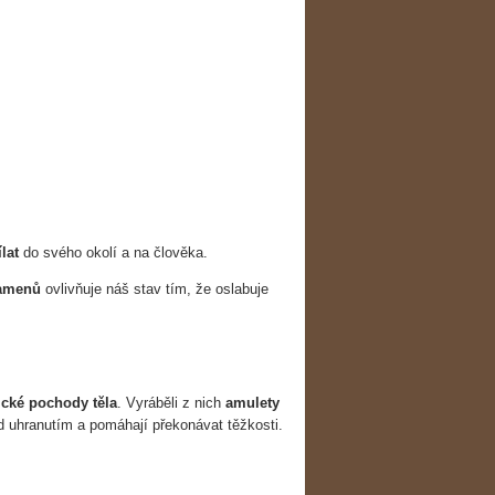
lat
do svého okolí a na člověka.
kamenů
ovlivňuje náš stav tím, že oslabuje
cké pochody těla
. Vyráběli z nich
amulety
řed uhranutím a pomáhají překonávat těžkosti.