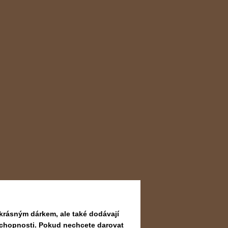
krásným dárkem, ale také dodávají
é schopnosti. Pokud nechcete darovat