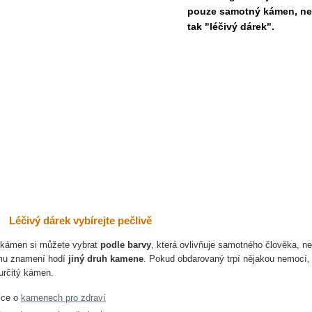
pouze samotný kámen, nec
tak "léčivý dárek".
Léčivý dárek vybírejte pečlivě
 kámen si můžete vybrat
podle barvy
, která ovlivňuje samotného člověka, n
u znamení hodí
jiný druh kamene
. Pokud obdarovaný trpí nějakou nemocí, 
určitý kámen.
íce o
kamenech pro zdraví