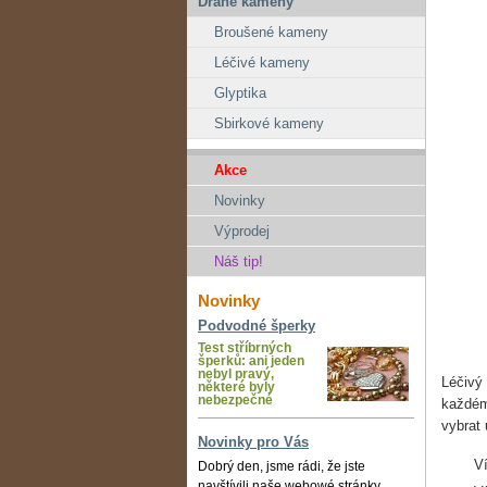
Drahé kameny
Broušené kameny
Léčivé kameny
Glyptika
Sbirkové kameny
Akce
Novinky
Výprodej
Náš tip!
Novinky
Podvodné šperky
Test stříbrných
šperků: ani jeden
nebyl pravý,
Léčivý
některé byly
nebezpečné
každém
vybrat 
Novinky pro Vás
V
Dobrý den, jsme rádi, že jste
navštívili naše webowé stránky