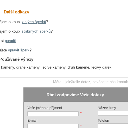
Další odkazy
ájem o koupi
zlatých šperků
?
ájem o koupi
stříbrných šperků
?
 si
poradit
.
jete
opravit šperk
?
Používané výrazy
, kameny, drahé kameny, léčivé kameny, druh kamene, léčivý dárek
Máte-li jakýkoliv dotaz, neváhejte nás kontak
Rádi zodpovíme Vaše dotazy
Vaše jméno a příjmení
Název firmy
*
E-mail
Telefon
*