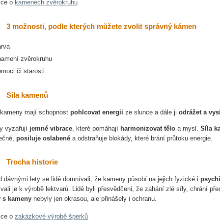
íce o
kamenech zvěrokruhu
3 možnosti, podle kterých můžete zvolit správný kámen
arva
namení zvěrokruhu
moci či starosti
Síla kamenů
 kameny mají schopnost
pohlcovat energii
ze slunce a dále ji
odrážet a vysí
 vyzařují
jemné vibrace
, které pomáhají
harmonizovat tělo
a mysl.
Síla 
ečné,
posiluje oslabené
a odstraňuje blokády, které brání průtoku energie.
Trocha historie
d dávnými lety se lidé domnívali, že kameny působí na jejich fyzické i
psychi
vali je k výrobě lektvarů. Lidé byli přesvědčeni, že zahání zlé síly, chrání p
y s kameny
nebyly jen okrasou, ale přinášely i ochranu.
íce o
zakázkové výrobě šperků