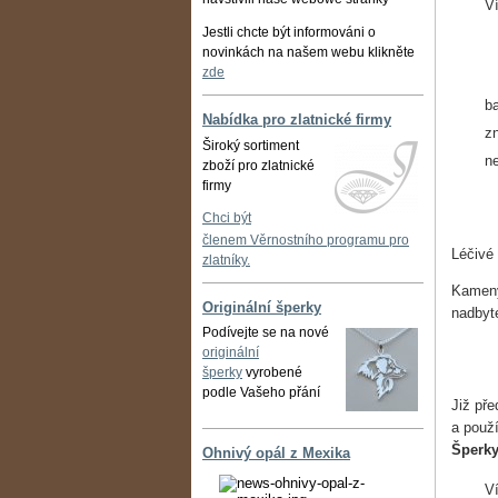
V
Jestli chcte být informováni o
novinkách na našem webu klikněte
zde
b
Nabídka pro zlatnické firmy
z
Široký sortiment
ne
zboží pro zlatnické
firmy
Chci být
členem Věrnostního programu pro
Léčivé
zlatníky.
Kameny
Originální šperky
nadbyt
Podívejte se na nové
originální
šperky
vyrobené
podle Vašeho přání
Již pře
a použí
Šperk
Ohnivý opál z Mexika
V