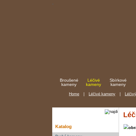
Broušené
Léčivé
Sbírkové
kameny
kameny
kameny
Home
|
Léčivé kameny
|
Léčivý
Léč
Katalog