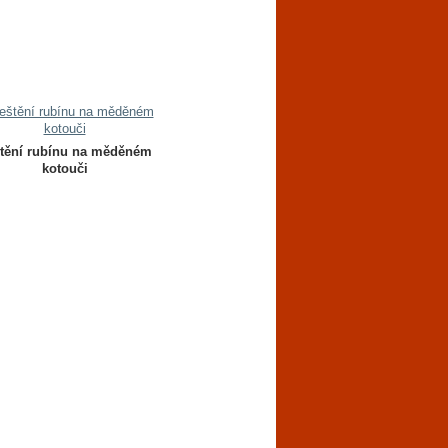
tění rubínu na měděném
kotouči