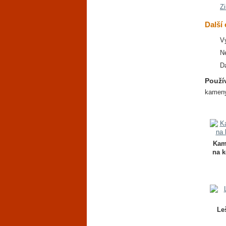
Zi
Další
V
N
D
Použí
kameny
Kam
na k
Le