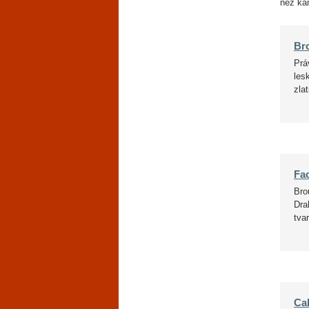
než ka
Br
Prá
les
zla
Fa
Bro
Dra
tva
Ca