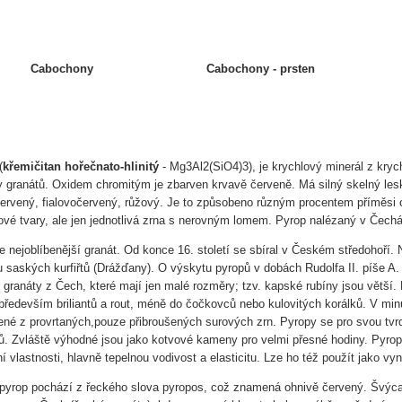
Cabochony
Cabochony - prsten
(
křemičitan hořečnato-hlinitý
- Mg3Al2(SiO4)3), je krychlový minerál z krych
y granátů. Oxidem chromitým je zbarven krvavě červeně. Má silný skelný les
ervený, fialovočervený, růžový. Je to způsobeno různým procentem příměsi o
lové tvary, ale jen jednotlivá zrna s nerovným lomem. Pyrop nalézaný v Čec
e nejoblíbenější granát. Od konce 16. století se sbíral v Českém středohoří. Ne
 saských kurfiřtů (Drážďany). O výskytu pyropů v dobách Rudolfa II. píše A.
 granáty z Čech, které mají jen malé rozměry; tzv. kapské rubíny jsou větší
především briliantů a rout, méně do čočkovců nebo kulovitých korálků. V min
ené z provrtaných,pouze přibroušených surových zrn. Pyropy se pro svou tvrd
ojů. Zvláště výhodné jsou jako kotvové kameny pro velmi přesné hodiny. Pyro
ní vlastnosti, hlavně tepelnou vodivost a elasticitu. Lze ho též použít jako vyni
pyrop pochází z řeckého slova pyropos, což znamená ohnivě červený. Švýcar