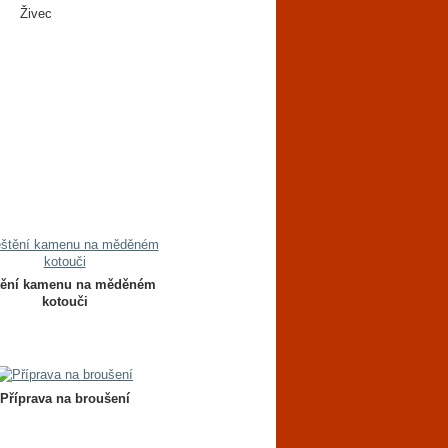
Živec
tění kamenu na měděném
kotouči
Příprava na broušení