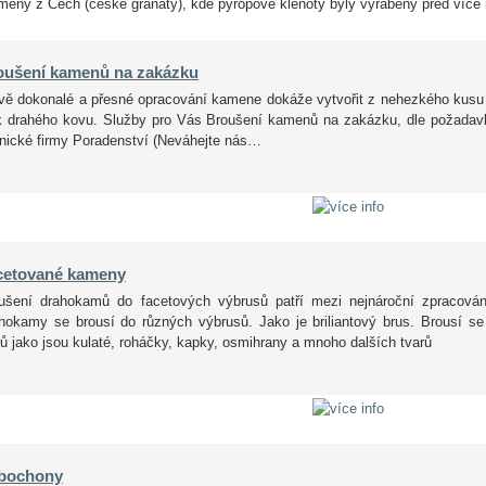
meny z Čech (české granáty), kde pyropové klenoty byly vyráběny před více 
oušení kamenů na zakázku
vě dokonalé a přesné opracování kamene dokáže vytvořit z nehezkého kusu mi
k drahého kovu. Služby pro Vás Broušení kamenů na zakázku, dle požadavk
tnické firmy Poradenství (Neváhejte nás…
cetované kameny
ušení drahokamů do facetových výbrusů patří mezi nejnároční zpracová
hokamy se brousí do různých výbrusů. Jako je briliantový brus. Brousí s
rů jako jsou kulaté, roháčky, kapky, osmihrany a mnoho dalších tvarů
bochony