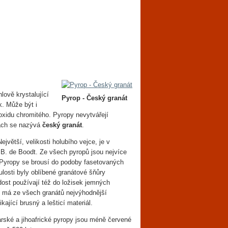
lově krystalující
Pyrop - Český granát
k. Může být i
xidu chromitého. Pyropy nevytvářejí
hách se nazývá
český granát
.
jvětší, velikosti holubího vejce, je v
 B. de Boodt. Ze všech pyropů jsou nejvíce
. Pyropy se brousí do podoby fasetovaných
ulosti byly oblíbené granátové šňůry
ost používají též do ložisek jemných
p má ze všech granátů nejvýhodnější
kající brusný a lešticí materiál.
ské a jihoafrické pyropy jsou méně červené