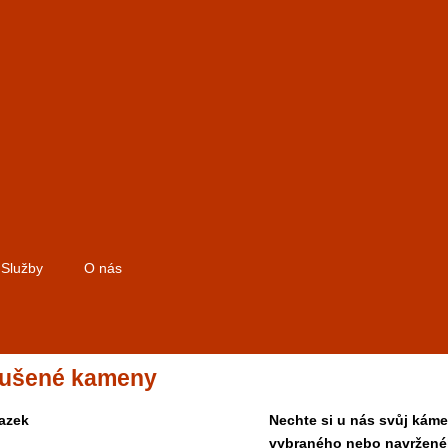
Služby
O nás
ušené kameny
Nechte si u nás svůj káme
vybraného nebo navržené