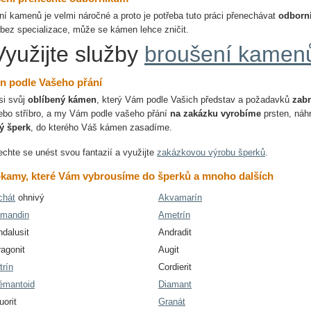
í kamenů je velmi náročné a proto je potřeba tuto práci přenechávat
odborn
 bez specializace, může se kámen lehce zničit.
Využijte služby
broušení kamen
en podle Vašeho přání
si svůj
oblíbený kámen
, který Vám podle Vašich představ a požadavků
zab
nebo stříbro, a my Vám podle vašeho přání
na zakázku vyrobíme
prsten, náhr
ý šperk
, do kterého Váš kámen zasadíme.
chte se unést svou fantazií a využijte
zakázkovou výrobu šperků
.
kamy, které Vám vybrousíme do šperků a mnoho dalších
chát
ohnivý
Akvamarín
lmandin
Ametrín
dalusit
Andradit
agonit
Augit
trín
Cordierit
émantoid
Diamant
uorit
Granát