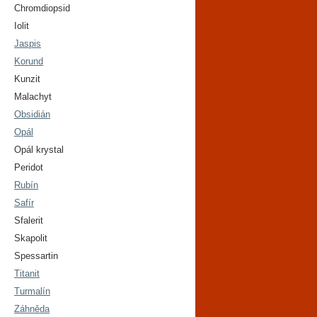
Chromdiopsid
Iolit
Jaspis
Korund
Kunzit
Malachyt
Obsidián
Opál
Opál krystal
Peridot
Rubín
Safír
Sfalerit
Skapolit
Spessartin
Titanit
Turmalín
Záhněda