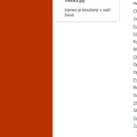
He
kámen je broušený v naší
C
firmě
Ja
K
K
K
M
Ol
Op
O
P
R
Sa
S
S
Sp
T