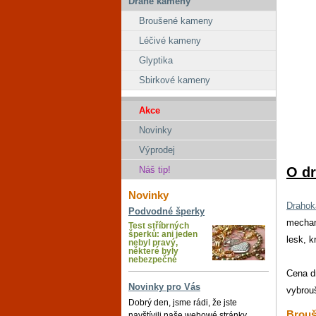
Drahé kameny
Broušené kameny
Léčivé kameny
Glyptika
Sbirkové kameny
Akce
Novinky
Výprodej
O d
Náš tip!
Novinky
Draho
Podvodné šperky
mechan
Test stříbrných
šperků: ani jeden
lesk, k
nebyl pravý,
některé byly
nebezpečné
Cena d
Novinky pro Vás
vybrou
Dobrý den, jsme rádi, že jste
Brouš
navštívili naše webowé stránky