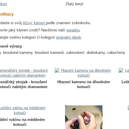
rkon
Zlatý beryl
 odkazy
yberte si svůj
léčivý kámen
podle znamení zvěrokruhu.
evíte jaký kámen zvolit? Navštivte naší
poradnu
.
arujte svému kolegovi či kolegyni
originální dárek
.
vané výrazy
, broušené kameny, broušení kamenů, zabroušení, drahokamy, cabochony
enářský strojek - broušení
Hlazení kamenu na dřevěném
Leš
otouči nabitým diamantem
kotouči
štění rubínu na měděném
kotouči