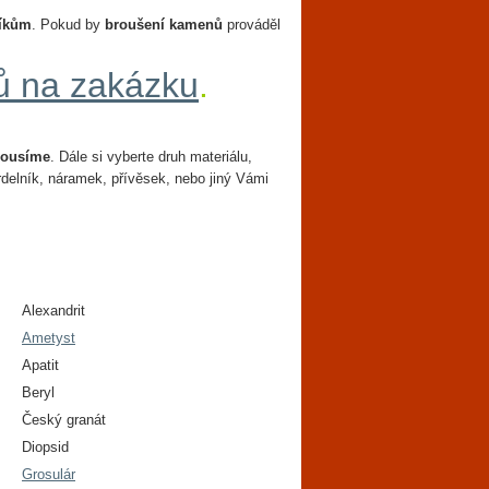
íkům
. Pokud by
broušení kamenů
prováděl
ů na zakázku
.
rousíme
. Dále si vyberte druh materiálu,
delník, náramek, přívěsek, nebo jiný Vámi
Alexandrit
Ametyst
Apatit
Beryl
Český granát
Diopsid
Grosulár