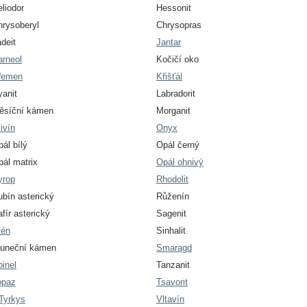
liodor
Hessonit
hrysoberyl
Chrysopras
deit
Jantar
arneol
Kočičí oko
řemen
Křišťál
yanit
Labradorit
ěsíční kámen
Morganit
ivín
Onyx
ál bílý
Opál černý
pál matrix
Opál ohnivý
yrop
Rhodolit
ubín asterický
Růženín
fír asterický
Sagenit
fén
Sinhalit
luneční kámen
Smaragd
inel
Tanzanit
opaz
Tsavorit
Tyrkys
Vltavín