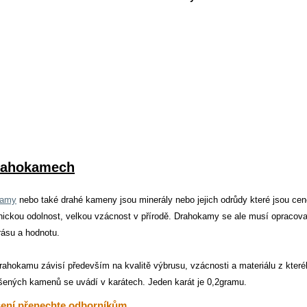
rahokamech
kamy
nebo také drahé kameny jsou minerály nebo jejich odrůdy které jsou ceně
ickou odolnost, velkou vzácnost v přírodě. Drahokamy se ale musí opracovat
rásu a hodnotu.
rahokamu závisí především na kvalitě výbrusu, vzácnosti a materiálu z kte
šených kamenů se uvádí v karátech. Jeden karát je 0,2gramu.
ení přenechte odborníkům