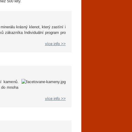
než 500 lety.
nerálu krásný klenot, který zastíní i
ů zákazníka Individuální program pro
více info >>
ní kamenů.
e do mnoha
více info >>