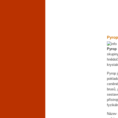
Pyrop
Pyrop
skupin
hnědoč
krysta
Pyrop j
pokladu
ceněné
brusů, 
sestav
přístr
fyzikál
Název 