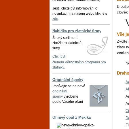
Broušen
Jestli chcte být informováni o
člověk
novinkách na našem webu klikněte
zde
Nabídka pro zlatnické firmy
Vše j
Široký sortiment
Zvolte 
zboží pro zlatnické
zlato 
firmy
zvolen
Chci být
členem Věrnostního programu pro
Ne
zlatníky.
Draho
Originální šperky
A
Podívejte se na nové
A
originální
An
šperky
vyrobené
podle Vašeho přání
Ar
Ci
Ohnivý opál z Mexika
D
Fl