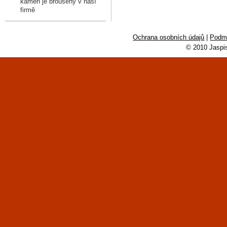
kámen je broušený v naší
firmě
Ochrana osobních údajů
|
Podmí
© 2010 Jaspi