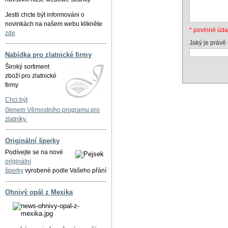
Jestli chcte být informováni o
novinkách na našem webu klikněte
* povinné úda
zde
Jaký je právě
Nabídka pro zlatnické firmy
Široký sortiment
zboží pro zlatnické
firmy
Chci být
členem Věrnostního programu pro
zlatníky.
Originální šperky
Podívejte se na nové
originální
šperky
vyrobené podle Vašeho přání
Ohnivý opál z Mexika