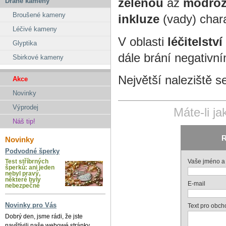
zelenou
až
modroz
Drahé kameny
Broušené kameny
inkluze
(vady) chara
Léčivé kameny
V oblasti
léčitelství
Glyptika
dále brání negativn
Sbirkové kameny
Největší naleziště 
Akce
Novinky
Výprodej
Máte-li j
Náš tip!
R
Novinky
Podvodné šperky
Vaše jméno a 
Test stříbrných
šperků: ani jeden
nebyl pravý,
některé byly
E-mail
nebezpečné
Novinky pro Vás
Text pro obch
Dobrý den, jsme rádi, že jste
navštívili naše webowé stránky