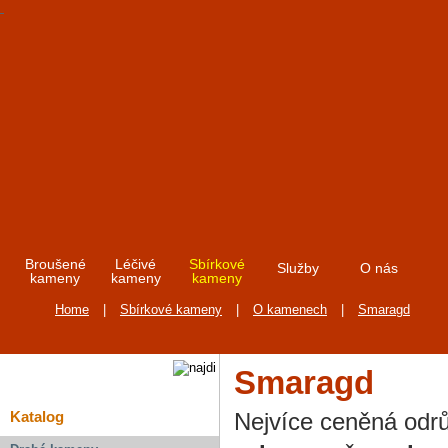
Broušené
Léčivé
Sbírkové
Služby
O nás
kameny
kameny
kameny
Home
|
Sbírkové kameny
|
O kamenech
|
Smaragd
Smaragd
Nejvíce ceněná od
Katalog