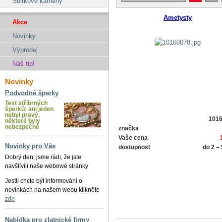
Sbirkové kameny
Ametysty
Akce
Novinky
Výprodej
Náš tip!
Novinky
Podvodné šperky
Test stříbrných
šperků: ani jeden
nebyl pravý,
101
některé byly
nebezpečné
značka
Vaše cena
Novinky pro Vás
dostupnost
do 2 –
Dobrý den, jsme rádi, že jste
navštívili naše webowé stránky
Jestli chcte být informováni o
novinkách na našem webu klikněte
zde
Nabídka pro zlatnické firmy