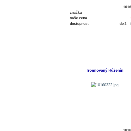
101
značka
Vaše cena
dostupnost
do 2 –
Tromlovaný Růženín
101