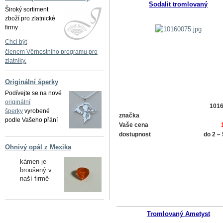
Sodalit tromlovaný
Široký sortiment
zboží pro zlatnické
firmy
Chci být
členem Věrnostního programu pro
zlatníky.
Originální šperky
Podívejte se na nové
originální
101
šperky
vyrobené
značka
podle Vašeho přání
Vaše cena
dostupnost
do 2 –
Ohnivý opál z Mexika
kámen je
broušený v
naší firmě
Tromlovaný Ametyst