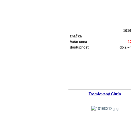
101
značka
Vaše cena
1
dostupnost
do 2 –
Tromlovaný Citrín