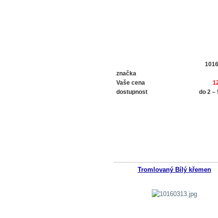
101
značka
Vaše cena
1
dostupnost
do 2 –
Tromlovaný Bílý křemen