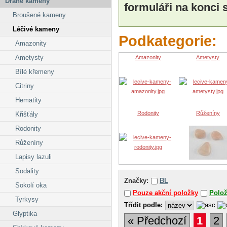
Drahé kameny
formuláři na konci 
Broušené kameny
Léčivé kameny
Podkategorie:
Amazonity
Ametysty
Amazonity
Ametysty
Bílé křemeny
Citriny
Hematity
Rodonity
Růženíny
Křišťály
Rodonity
Růženíny
Lapisy lazuli
Sodality
Značky:
BL
Sokolí oka
Pouze akční položky
Polo
Tyrkysy
Třídit podle:
Glyptika
« Předchozí
1
2