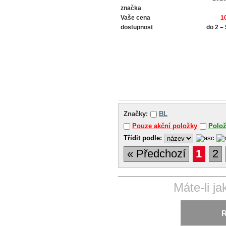
značka
Vaše cena
1
dostupnost
do 2 –
Značky:
BL
Pouze akční položky
Polo
Třídit podle:
« Předchozí
1
2
Máte-li j
R