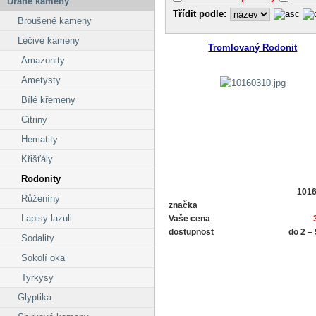
Drahé kameny
Třídit podle:
Broušené kameny
Léčivé kameny
Tromlovaný Rodonit
Amazonity
Ametysty
Bílé křemeny
Citriny
Hematity
Křišťály
Rodonity
101
Růženíny
značka
Lapisy lazuli
Vaše cena
dostupnost
do 2 –
Sodality
Sokolí oka
Tyrkysy
Glyptika