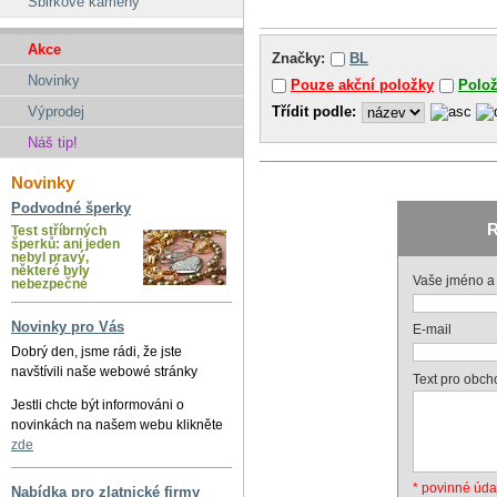
Sbirkové kameny
Akce
Značky:
BL
Novinky
Pouze akční položky
Polo
Třídit podle:
Výprodej
Náš tip!
Novinky
Podvodné šperky
R
Test stříbrných
šperků: ani jeden
nebyl pravý,
některé byly
Vaše jméno a 
nebezpečné
Novinky pro Vás
E-mail
Dobrý den, jsme rádi, že jste
navštívili naše webowé stránky
Text pro obch
Jestli chcte být informováni o
novinkách na našem webu klikněte
zde
* povinné úda
Nabídka pro zlatnické firmy