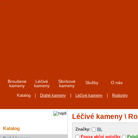
Broušené
Léčivé
Sbírkové
Služby
O nás
kameny
kameny
kameny
Katalog
|
Drahé kameny
|
Léčivé kameny
|
Rodonity
Léčivé kameny \ Ro
Katalog
Značky:
BL
Pouze akční položky
Polo