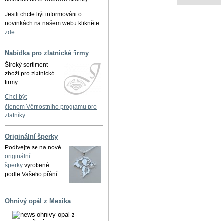
Jestli chcte být informováni o
novinkách na našem webu klikněte
zde
Nabídka pro zlatnické firmy
Široký sortiment
zboží pro zlatnické
firmy
Chci být
členem Věrnostního programu pro
zlatníky.
Originální šperky
Podívejte se na nové
originální
šperky
vyrobené
podle Vašeho přání
Ohnivý opál z Mexika