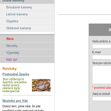
Drahé kameny
Broušené kameny
Léčivé kameny
Glyptika
Sbirkové kameny
R
Akce
Vaše jméno a 
Novinky
E-mail
Výprodej
Náš tip!
Text pro obch
Novinky
Podvodné šperky
Test stříbrných
šperků: ani jeden
nebyl pravý,
* povinné úda
některé byly
nebezpečné
Jaký je právě
Novinky pro Vás
Dobrý den, jsme rádi, že jste
navštívili naše webowé stránky