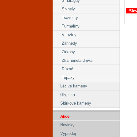
Smaragdy
Spinely
Sle
Tsavority
Turmalíny
Vltavíny
Záhnědy
Zirkony
Zkamenělá dřeva
Různé
Topazy
Léčivé kameny
Glyptika
Sbirkové kameny
Akce
Novinky
Výprodej