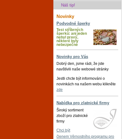
Náš tip!
Novinky
Podvodné šperky
Test stříbrných
šperků: ani jeden
nebyl pravý,
některé byly
nebezpečné
Novinky pro Vás
Dobrý den, jsme rádi, že jste
navštívili naše webowé stránky
Jestli chcte být informováni o
novinkách na našem webu klikněte
zde
Nabídka pro zlatnické firmy
Široký sortiment
zboží pro zlatnické
firmy
Chci být
členem Věrnostního programu pro