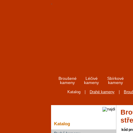
Broušené
Léčivé
Sbírkové
kameny
kameny
kameny
Katalog
|
Drahé kameny
|
Brou
Bro
stř
Katalog
kód pr