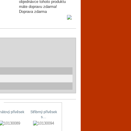
Doprava zdarma
hátový přívěsek
Stříbrný přívěsek
Stříbrné náušnice
Originální…
s…
s…