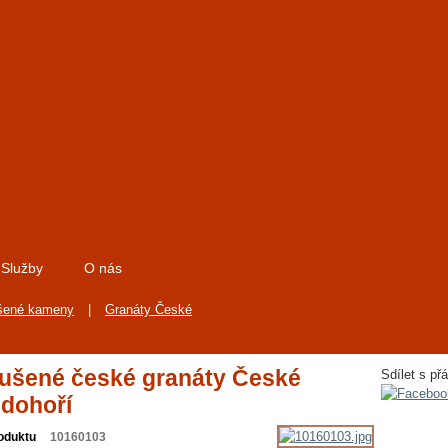
Služby
O nás
šené kameny
|
Granáty České
ušené české granáty České
Sdílet s přá
edohoří
oduktu
10160103