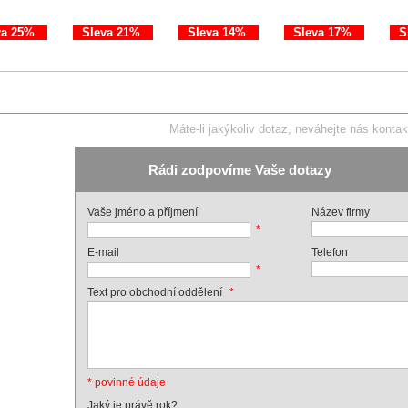
va 25%
Sleva 21%
Sleva 14%
Sleva 17%
S
Máte-li jakýkoliv dotaz, neváhejte nás kontak
Rádi zodpovíme Vaše dotazy
Vaše jméno a příjmení
Název firmy
*
E-mail
Telefon
*
*
Text pro obchodní oddělení
* povinné údaje
Jaký je právě rok?