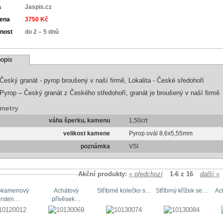
a
Jaspis.cz
cena
3750 Kč
nost
do 2 – 5 dnů
opis
Český granát - pyrop broušený v naší firmě, Lokalita - České sředohoří
Pyrop – Český granát z Českého středohoří, granát je broušený v naší firmě
metry
váha šperku, kamenu
1,50crt
velikost kamene
Pyrop ovál 8,6x5,55mm
poznámka
VSI
Akční produkty:
« předchozí
1-6 z 16
další »
okamenový
Achátový
Stříbrné kolečko s…
Stříbrný křížek se…
Ac
prsten…
přívěsek…