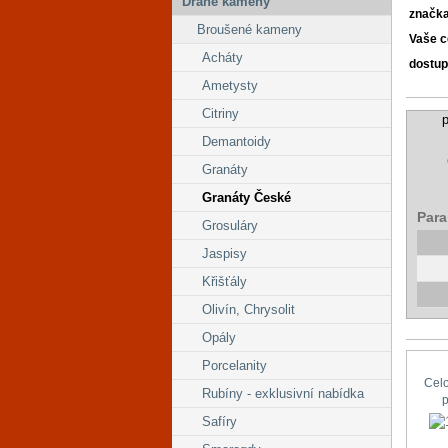
Drahé kameny
značk
Broušené kameny
Vaše 
Acháty
dostup
Ametysty
Citriny
p
Demantoidy
Granáty
Granáty České
Para
Grosuláry
Jaspisy
Křišťály
Olivín, Chrysolit
Opály
Porcelanity
Cel
Rubíny - exklusivní nabídka
Safíry