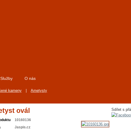
Služby
O nás
šené kameny
|
Ametysty
tyst ovál
Sdílet s přá
oduktu
10160136
a
Jaspis.cz