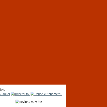
teli:
novinka