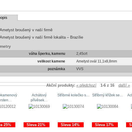
opis
Ametyst broušený v naší firmě
Ametyst broušený v naší firmě lokalita – Brazílie
metry
váha šperku, kamenu
2,45crt
velikost kamene
Ametyst ovál 11,1x8,8mm
poznámka
VVS
Akční produkty:
« předchozí
1-6 z 16
další »
okamenový
Achátový
Stříbrné kolečko s…
Stříbrný křížek se…
Ac
prsten…
přívěsek…
va 25%
Sleva 21%
Sleva 14%
Sleva 17%
S