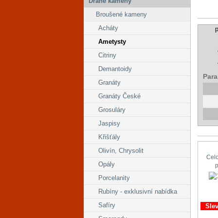
Drahé kameny
Broušené kameny
Acháty
p
Ametysty
Citriny
Demantoidy
Para
Granáty
Granáty České
Grosuláry
Jaspisy
Křišťály
Olivín, Chrysolit
Cel
Opály
Porcelanity
Rubíny - exklusivní nabídka
Safíry
Sle