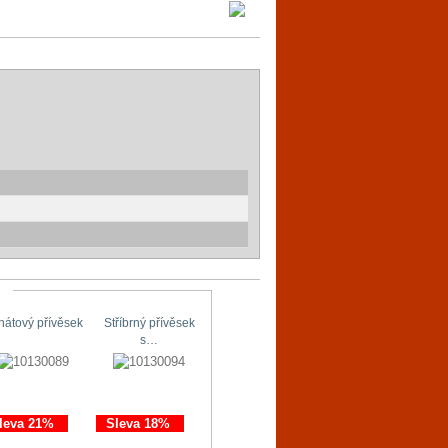
hátový přívěsek
Stříbrný přívěsek
Stříbrné náušnice
Originální…
s…
s…
leva 21%
Sleva 18%
Sleva 11%
Sleva 21%