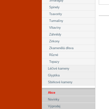
Smaragdy
Spinely
Tsavority
Turmalíny
Vltavíny
Záhnědy
Zirkony
Zkamenělá dřeva
Různé
Topazy
Léčivé kameny
Glyptika
Sbirkové kameny
Akce
Novinky
Výprodej