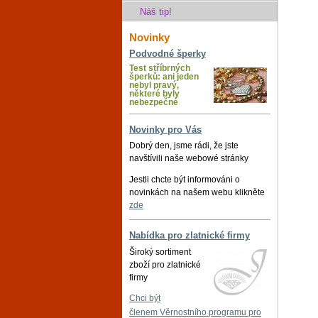
Náš tip!
Novinky
Podvodné šperky
Test stříbrných
šperků: ani jeden
nebyl pravý,
některé byly
nebezpečné
Novinky pro Vás
Dobrý den, jsme rádi, že jste
navštívili naše webowé stránky
Jestli chcte být informováni o
novinkách na našem webu klikněte
zde
Nabídka pro zlatnické firmy
Široký sortiment
zboží pro zlatnické
firmy
Chci být
členem Věrnostního programu pro