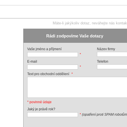
Máte-li jakýkoliv dotaz, neváhejte nás kontak
Rádi zodpovíme Vaše dotazy
Vaše jméno a příjmení
Název firmy
*
E-mail
Telefon
*
*
Text pro obchodní oddělení
* povinné údaje
Jaký je právě rok?
*
(opatření proti SPAM robotům