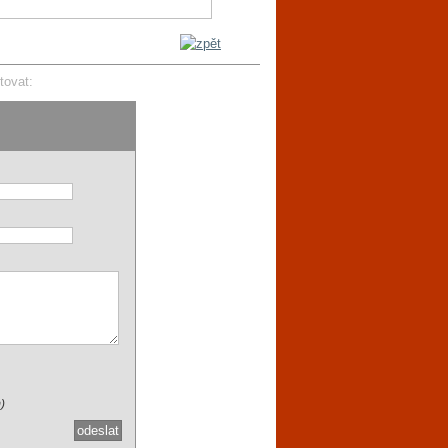
tovat:
)