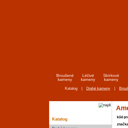
Broušené
Léčivé
Sbírkové
kameny
kameny
kameny
Katalog
|
Drahé kameny
|
Brou
Ame
kód pr
Katalog
značk