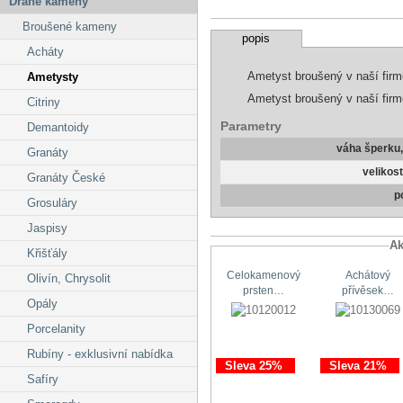
Drahé kameny
Broušené kameny
popis
Acháty
Ametyst broušený v naší firm
Ametysty
Ametyst broušený v naší firmě
Citriny
Parametry
Demantoidy
váha šperku
Granáty
velikos
Granáty České
p
Grosuláry
Jaspisy
Ak
Křišťály
Celokamenový
Achátový
Olivín, Chrysolit
prsten…
přívěsek…
Opály
Porcelanity
Rubíny - exklusivní nabídka
Sleva 25%
Sleva 21%
Safíry