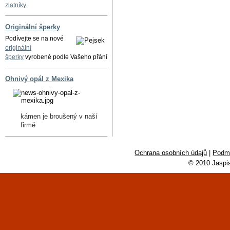
zlatníky.
Originální šperky
Podívejte se na nové
originální
šperky
vyrobené podle Vašeho přání
Ohnivý opál z Mexika
kámen je broušený v naší
firmě
Ochrana osobních údajů
|
Podmí
© 2010 Jaspi