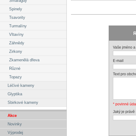
Smaragdy
Spinely
Tsavority
Turmalíny
R
Vltavíny
Záhnědy
Vaše jméno a 
Zirkony
Zkamenělá dřeva
E-mail
Různé
Text pro obch
Topazy
Léčivé kameny
Glyptika
Sbirkové kameny
* povinné úda
Jaký je právě
Akce
Novinky
Výprodej