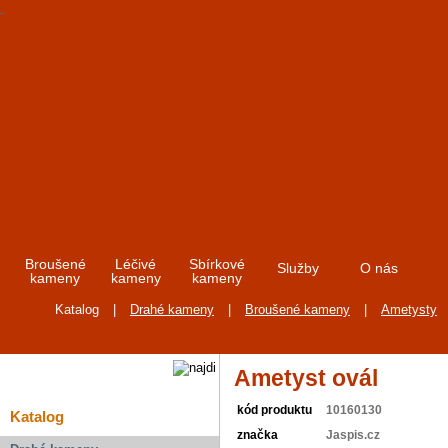
Broušené
Léčivé
Sbírkové
Služby
O nás
kameny
kameny
kameny
Katalog
|
Drahé kameny
|
Broušené kameny
|
Ametysty
Ametyst ovál
kód produktu
10160130
Katalog
značka
Jaspis.cz