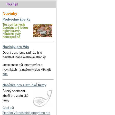
Náš tip!
Novinky
Podvodné šperky
Test stříbrných
šperků: ani jeden
nebyl pravý,
některé byly
nebezpečné
Novinky pro Vás
Dobrý den, jsme rádi, že jste
navštívili naše webowé stránky
Jestli chcte být informováni o
novinkách na našem webu klikněte
zde
Nabídka pro zlatnické firmy
Široký sortiment
zboží pro zlatnické
firmy
Chci být
členem Věrnostního programu pro