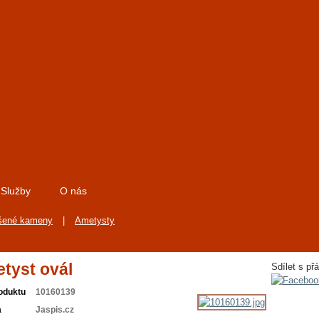
Služby
O nás
šené kameny
|
Ametysty
tyst ovál
Sdílet s přá
oduktu
10160139
a
Jaspis.cz