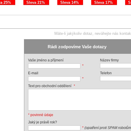
va 25%
Sleva 21%
Sleva 14%
Sleva 17%
S
Máte-li jakýkoliv dotaz, neváhejte nás kontak
Rádi zodpovíme Vaše dotazy
Vaše jméno a příjmení
Název firmy
*
E-mail
Telefon
*
*
Text pro obchodní oddělení
* povinné údaje
Jaký je právě rok?
*
(opatření proti SPAM robotům