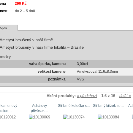
cena
290 Kč
nost
do 2 – 5 dnů
opis
Ametyst broušený v naší firmě
Ametyst broušený v naší firmě lokalita – Brazílie
metry
váha šperku, kamenu
3,00crt
velikost kamene
Ametyst ovál 11,6x8,3mm
poznámka
VVS
Akční produkty:
« předchozí
1-6 z 16
další »
okamenový
Achátový
Stříbrné kolečko s…
Stříbrný křížek se…
Ac
prsten…
přívěsek…