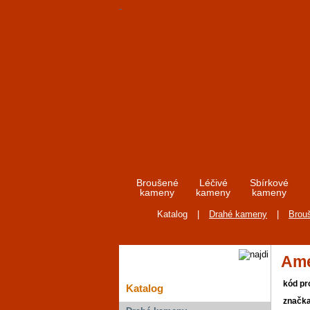
Broušené
Léčivé
Sbírkové
kameny
kameny
kameny
Katalog
|
Drahé kameny
|
Brou
Ame
kód pr
Katalog
značk