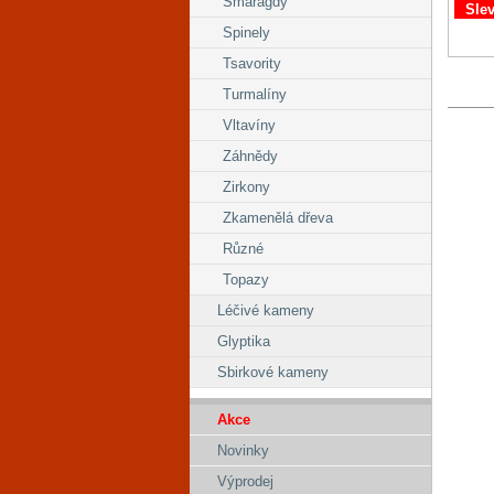
Smaragdy
Sle
Spinely
Tsavority
Turmalíny
Vltavíny
Záhnědy
Zirkony
Zkamenělá dřeva
Různé
Topazy
Léčivé kameny
Glyptika
Sbirkové kameny
Akce
Novinky
Výprodej