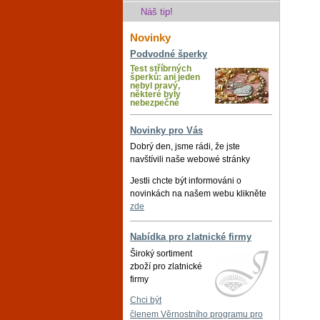
Náš tip!
Novinky
Podvodné šperky
Test stříbrných
šperků: ani jeden
nebyl pravý,
některé byly
nebezpečné
Novinky pro Vás
Dobrý den, jsme rádi, že jste
navštívili naše webowé stránky
Jestli chcte být informováni o
novinkách na našem webu klikněte
zde
Nabídka pro zlatnické firmy
Široký sortiment
zboží pro zlatnické
firmy
Chci být
členem Věrnostního programu pro