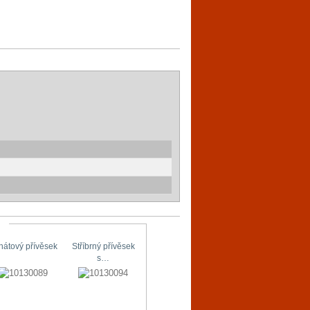
hátový přívěsek
Stříbrný přívěsek
Stříbrné náušnice
Originální…
s…
s…