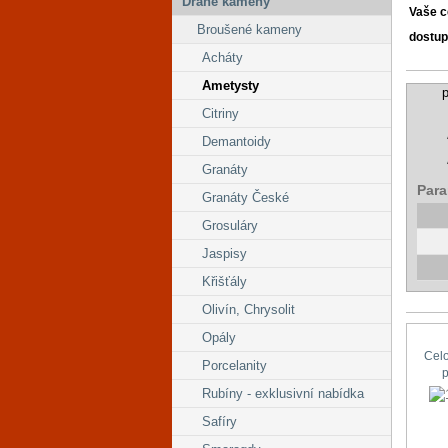
Drahé kameny
Vaše 
Broušené kameny
dostup
Acháty
Ametysty
p
Citriny
Demantoidy
Granáty
Para
Granáty České
Grosuláry
Jaspisy
Křišťály
Olivín, Chrysolit
Opály
Cel
Porcelanity
Rubíny - exklusivní nabídka
Safíry