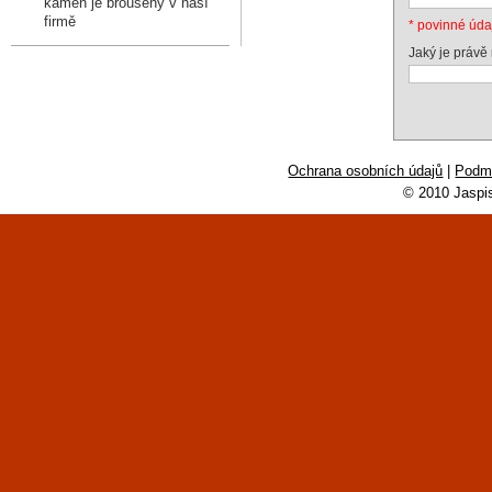
kámen je broušený v naší
firmě
* povinné úda
Jaký je právě
Ochrana osobních údajů
|
Podmí
© 2010 Jaspi