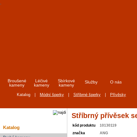
Broušené
Léčivé
Sbírkové
Služby
O nás
kameny
kameny
kameny
Katalog
|
Módní šperky
|
Stříbrné šperky
|
Přívěsky
Stříbrný přívěsek s
kód produktu
10130119
Katalog
značka
ANG