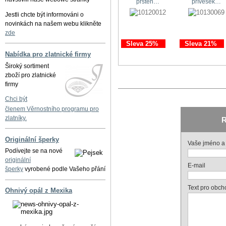
prsten…
přívěsek…
Jestli chcte být informováni o
novinkách na našem webu klikněte
zde
Sleva 25%
Sleva 21%
Nabídka pro zlatnické firmy
Široký sortiment
zboží pro zlatnické
firmy
Chci být
členem Věrnostního programu pro
zlatníky.
R
Originální šperky
Vaše jméno a 
Podívejte se na nové
originální
E-mail
šperky
vyrobené podle Vašeho přání
Text pro obch
Ohnivý opál z Mexika