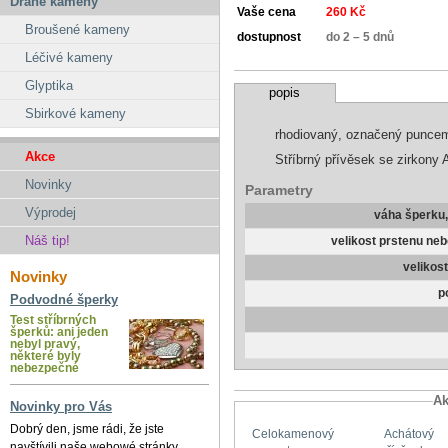
Drahé kameny
Vaše cena
260 Kč
Broušené kameny
dostupnost
do 2 – 5 dnů
Léčivé kameny
Glyptika
popis
Sbirkové kameny
rhodiovaný, označený punce
Akce
Stříbrný přívěsek se zirkony
Novinky
Parametry
Výprodej
váha šperku
Náš tip!
velikost prstenu ne
velikos
Novinky
p
Podvodné šperky
Test stříbrných
šperků: ani jeden
nebyl pravý,
některé byly
nebezpečné
Ak
Novinky pro Vás
Dobrý den, jsme rádi, že jste
Celokamenový
Achátový
navštívili naše webowé stránky