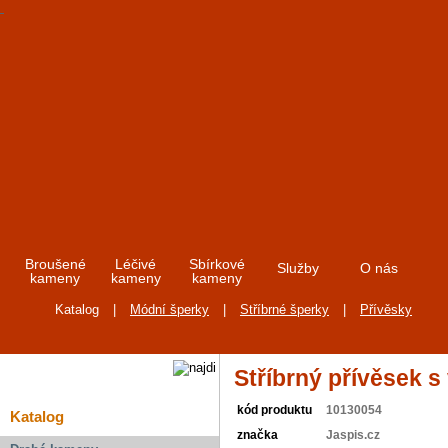
Broušené
Léčivé
Sbírkové
Služby
O nás
kameny
kameny
kameny
Katalog
|
Módní šperky
|
Stříbrné šperky
|
Přívěsky
Stříbrný přívěsek s
kód produktu
10130054
Katalog
značka
Jaspis.cz