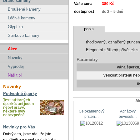
Drahé kameny
Vaše cena
380 Kč
Broušené kameny
dostupnost
do 2 – 5 dnů
Léčivé kameny
Glyptika
popis
Sbirkové kameny
rhodiovaný, označený punce
Akce
Elegantní sřtíbrný přívěsek 
Novinky
Parametry
Výprodej
váha šperku
Náš tip!
velikost prstenu ne
p
Novinky
Podvodné šperky
Test stříbrných
Ak
šperků: ani jeden
nebyl pravý,
některé byly
Celokamenový
Achátový
nebezpečné
prsten…
přívěsek…
Novinky pro Vás
Dobrý den, jsme rádi, že jste
navštívili naše webowé stránky