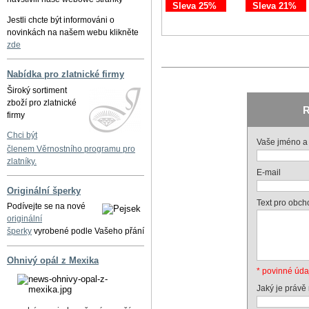
Sleva 25%
Sleva 21%
Jestli chcte být informováni o
novinkách na našem webu klikněte
zde
Nabídka pro zlatnické firmy
Široký sortiment
zboží pro zlatnické
R
firmy
Chci být
Vaše jméno a 
členem Věrnostního programu pro
zlatníky.
E-mail
Originální šperky
Text pro obch
Podívejte se na nové
originální
šperky
vyrobené podle Vašeho přání
Ohnivý opál z Mexika
* povinné úda
Jaký je právě