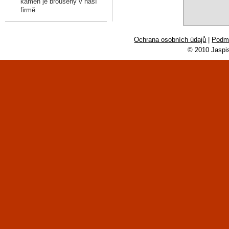
kámen je broušený v naší
firmě
Ochrana osobních údajů
|
Podmí
© 2010 Jaspi