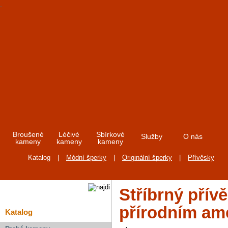
Broušené
Léčivé
Sbírkové
Služby
O nás
kameny
kameny
kameny
Katalog
|
Módní šperky
|
Originální šperky
|
Přívěsky
Stříbrný přív
přírodním am
Katalog