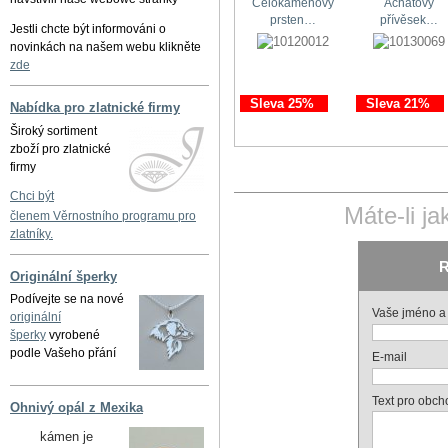
Celokamenový
Achátový
prsten…
přívěsek…
Jestli chcte být informováni o
novinkách na našem webu klikněte
zde
Sleva 25%
Sleva 21%
Nabídka pro zlatnické firmy
Široký sortiment
zboží pro zlatnické
firmy
Chci být
Máte-li j
členem Věrnostního programu pro
zlatníky.
R
Originální šperky
Podívejte se na nové
Vaše jméno a 
originální
šperky
vyrobené
podle Vašeho přání
E-mail
Text pro obch
Ohnivý opál z Mexika
kámen je