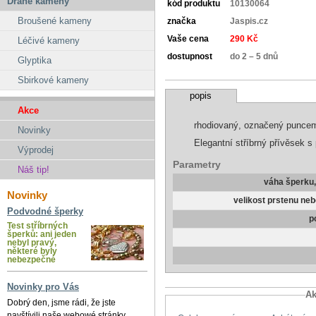
Drahé kameny
kód produktu
10130064
Broušené kameny
značka
Jaspis.cz
Vaše cena
290 Kč
Léčivé kameny
dostupnost
do 2 – 5 dnů
Glyptika
Sbirkové kameny
popis
Akce
rhodiovaný, označený punce
Novinky
Elegantní stříbrný přívěsek 
Výprodej
Parametry
Náš tip!
váha šperku
Novinky
velikost prstenu ne
Podvodné šperky
p
Test stříbrných
šperků: ani jeden
nebyl pravý,
některé byly
nebezpečné
Novinky pro Vás
Ak
Dobrý den, jsme rádi, že jste
navštívili naše webowé stránky