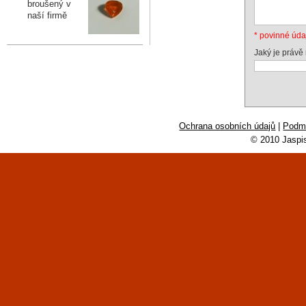
broušený v
naší firmě
* povinné úda
Jaký je právě
Ochrana osobních údajů
|
Podmí
© 2010 Jaspi