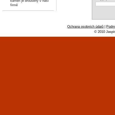
kámen je broušený v naší
firmě
Ochrana osobních údajů
|
Podmí
© 2010 Jaspi