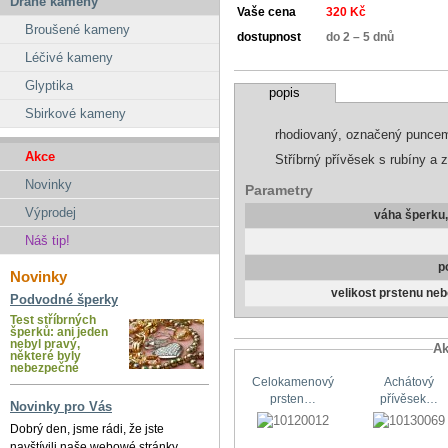
Drahé kameny
Vaše cena
320 Kč
Broušené kameny
dostupnost
do 2 – 5 dnů
Léčivé kameny
Glyptika
popis
Sbirkové kameny
rhodiovaný, označený punce
Akce
Stříbrný přívěsek s rubíny a 
Novinky
Parametry
Výprodej
váha šperku
Náš tip!
p
Novinky
velikost prstenu ne
Podvodné šperky
Test stříbrných
šperků: ani jeden
nebyl pravý,
Ak
některé byly
nebezpečné
Celokamenový
Achátový
prsten…
přívěsek…
Novinky pro Vás
Dobrý den, jsme rádi, že jste
navštívili naše webowé stránky