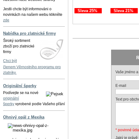
Jestli chcte být informováni o
Sleva 25%
Sleva 21%
novinkách na našem webu klikněte
zde
Nabídka pro zlatnické firmy
Široký sortiment
zboží pro zlatnické
firmy
R
Chci být
členem Věrnostního programu pro
Vaše jméno a 
zlatníky.
Originální šperky
E-mail
Podívejte se na nové
originální
Text pro obch
šperky
vyrobené podle Vašeho přání
Ohnivý opál z Mexika
* povinné úda
Jaký je právě