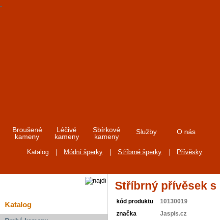
Broušené
Léčivé
Sbírkové
Služby
O nás
kameny
kameny
kameny
Katalog
|
Módní šperky
|
Stříbrné šperky
|
Přívěsky
Stříbrný přívěsek s
kód produktu
10130019
Katalog
značka
Jaspis.cz