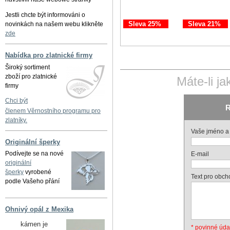
Jestli chcte být informováni o
Sleva 25%
Sleva 21%
novinkách na našem webu klikněte
zde
Nabídka pro zlatnické firmy
Široký sortiment
zboží pro zlatnické
Máte-li j
firmy
Chci být
R
členem Věrnostního programu pro
zlatníky.
Vaše jméno a 
Originální šperky
Podívejte se na nové
E-mail
originální
šperky
vyrobené
Text pro obch
podle Vašeho přání
Ohnivý opál z Mexika
kámen je
* povinné úda