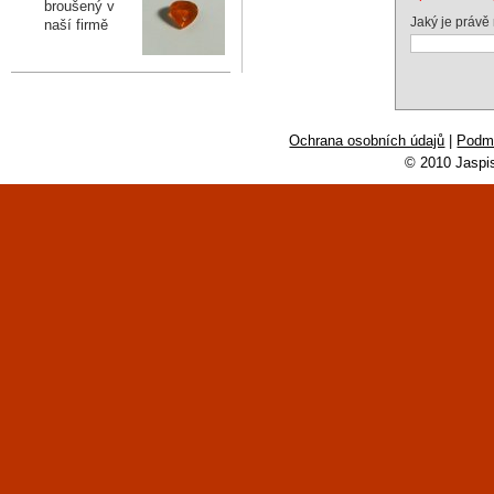
broušený v
Jaký je právě
naší firmě
Ochrana osobních údajů
|
Podmí
© 2010 Jaspi