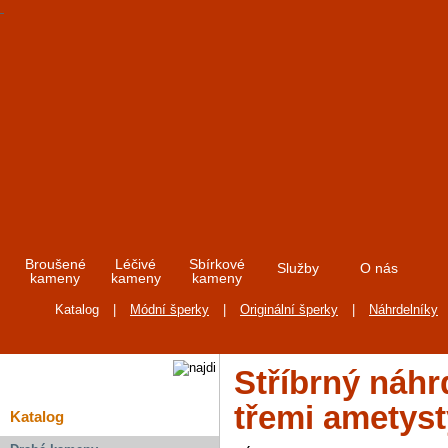
Broušené
Léčivé
Sbírkové
Služby
O nás
kameny
kameny
kameny
Katalog
|
Módní šperky
|
Originální šperky
|
Náhrdelníky
Stříbrný náhr
třemi ametyst
Katalog