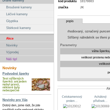
Drahé kameny
kód produktu
10170003
Broušené kameny
značka
JK
Léčivé kameny
popis
Glyptika
Sbirkové kameny
rhodiovaný, označený punce
Stříbrný náhrdelník se třemi 
Akce
Parametry
Novinky
váha šperku
Výprodej
velikost prstenu ne
Náš tip!
velikos
Novinky
p
Podvodné šperky
Test stříbrných
šperků: ani jeden
nebyl pravý,
některé byly
Ak
nebezpečné
Celokamenový
Achátový
Novinky pro Vás
prsten…
přívěsek…
Dobrý den, jsme rádi, že jste
navštívili naše webowé stránky