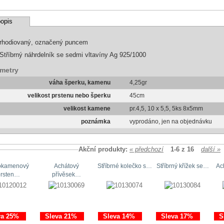
opis
rhodiovaný, označený puncem
Stříbrný náhrdelník se sedmi vltavíny Ag 925/1000
metry
váha šperku, kamenu
4,25gr
velikost prstenu nebo šperku
45cm
velikost kamene
pr.4,5, 10 x 5,5, 5ks 8x5mm
poznámka
vyprodáno, jen na objednávku
Akční produkty:
« předchozí
1-6 z 16
další »
okamenový
Achátový
Stříbrné kolečko s…
Stříbrný křížek se…
Ac
prsten…
přívěsek…
va 25%
Sleva 21%
Sleva 14%
Sleva 17%
S