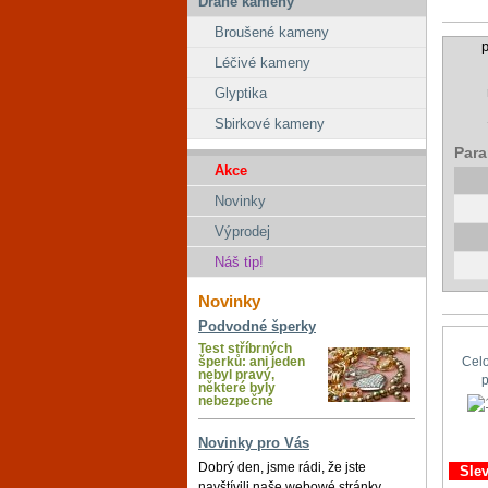
Drahé kameny
Broušené kameny
p
Léčivé kameny
Glyptika
Sbirkové kameny
Para
Akce
Novinky
Výprodej
Náš tip!
Novinky
Podvodné šperky
Test stříbrných
šperků: ani jeden
Cel
nebyl pravý,
některé byly
nebezpečné
Novinky pro Vás
Dobrý den, jsme rádi, že jste
Sle
navštívili naše webowé stránky