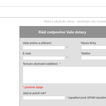
Máte-li jakýkoliv dotaz, neváhejte nás kontak
Rádi zodpovíme Vaše dotazy
Vaše jméno a příjmení
Název firmy
*
E-mail
Telefon
*
*
Text pro obchodní oddělení
* povinné údaje
Jaký je právě rok?
*
(opatření proti SPAM robotům