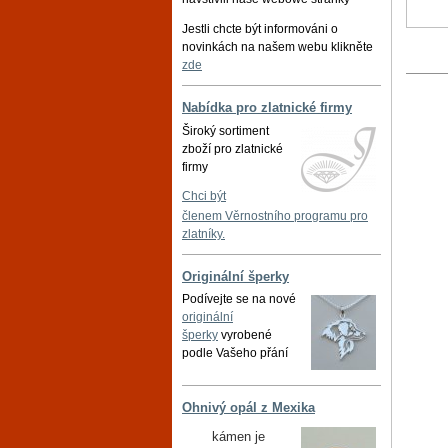
Jestli chcte být informováni o
novinkách na našem webu klikněte
zde
Nabídka pro zlatnické firmy
Široký sortiment
zboží pro zlatnické
firmy
Chci být
členem Věrnostního programu pro
zlatníky.
Originální šperky
Podívejte se na nové
originální
šperky
vyrobené
podle Vašeho přání
Ohnivý opál z Mexika
kámen je