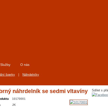
Služby
O nás
ální šperky
|
Náhrdelníky
íbrný náhrdelník se sedmi vltavíny
Sdílet s přá
oduktu
10170001
a
JK