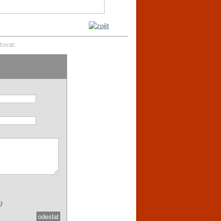
tovat:
)