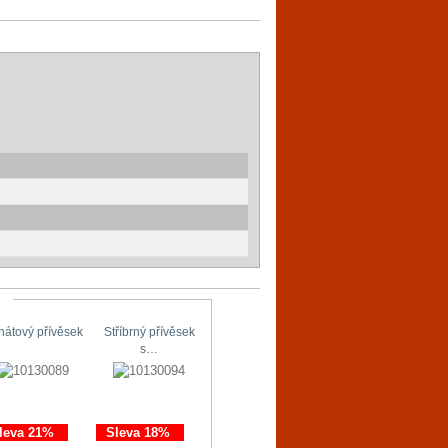
hátový přívěsek
Stříbrný přívěsek
Stříbrné náušnice
Originální…
s…
s…
leva 21%
Sleva 18%
Sleva 11%
Sleva 21%