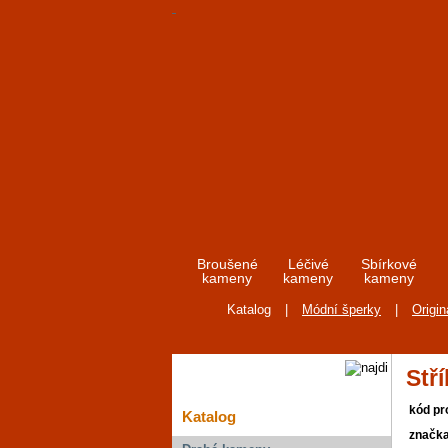
Broušené
Léčivé
Sbírkové
kameny
kameny
kameny
Katalog
|
Módní šperky
|
Origin
Stř
kód pr
Katalog
značk