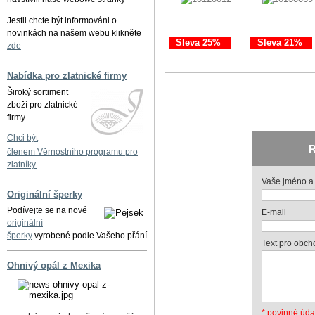
Jestli chcte být informováni o
novinkách na našem webu klikněte
Sleva 25%
Sleva 21%
zde
Nabídka pro zlatnické firmy
Široký sortiment
zboží pro zlatnické
firmy
Chci být
R
členem Věrnostního programu pro
zlatníky.
Vaše jméno a 
Originální šperky
Podívejte se na nové
E-mail
originální
šperky
vyrobené podle Vašeho přání
Text pro obch
Ohnivý opál z Mexika
* povinné úda