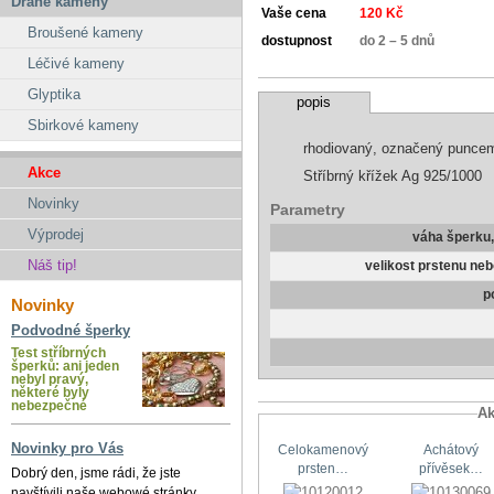
Drahé kameny
Vaše cena
120 Kč
Broušené kameny
dostupnost
do 2 – 5 dnů
Léčivé kameny
Glyptika
popis
Sbirkové kameny
rhodiovaný, označený punce
Akce
Stříbrný křížek Ag 925/1000
Novinky
Parametry
Výprodej
váha šperku
Náš tip!
velikost prstenu ne
p
Novinky
Podvodné šperky
Test stříbrných
šperků: ani jeden
nebyl pravý,
některé byly
nebezpečné
Ak
Novinky pro Vás
Celokamenový
Achátový
prsten…
přívěsek…
Dobrý den, jsme rádi, že jste
navštívili naše webowé stránky