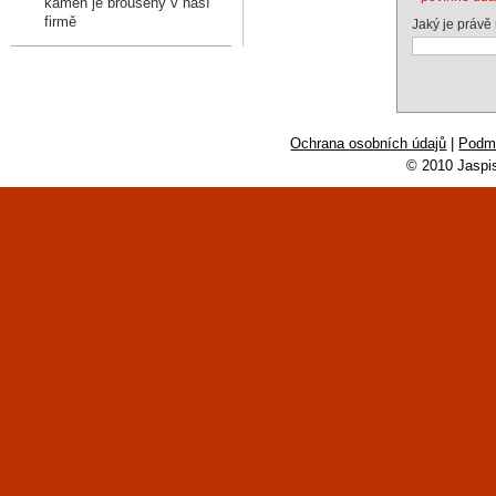
kámen je broušený v naší
firmě
Jaký je právě
Ochrana osobních údajů
|
Podmí
© 2010 Jaspi