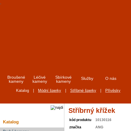
Broušené
Léčivé
Sbírkové
Služby
O nás
kameny
kameny
kameny
Katalog
|
Módní šperky
|
Stříbrné šperky
|
Přívěsky
Stříbrný křížek
kód produktu
10130116
Katalog
značka
ANG