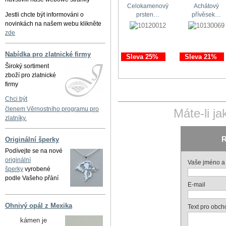
Celokamenový
Achátový
Jestli chcte být informováni o
prsten…
přívěsek…
novinkách na našem webu klikněte
zde
Nabídka pro zlatnické firmy
Sleva 25%
Sleva 21%
Široký sortiment
zboží pro zlatnické
firmy
Chci být
členem Věrnostního programu pro
Máte-li j
zlatníky.
R
Originální šperky
Podívejte se na nové
originální
Vaše jméno a 
šperky
vyrobené
podle Vašeho přání
E-mail
Ohnivý opál z Mexika
Text pro obch
kámen je