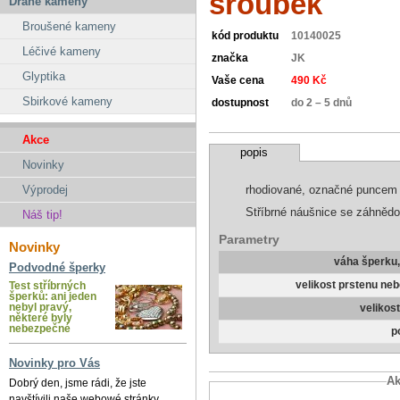
šroubek
Drahé kameny
Broušené kameny
kód produktu
10140025
Léčivé kameny
značka
JK
Glyptika
Vaše cena
490 Kč
Sbirkové kameny
dostupnost
do 2 – 5 dnů
Akce
popis
Novinky
rhodiované, označné puncem
Výprodej
Stříbrné náušnice se záhněd
Náš tip!
Parametry
Novinky
váha šperku
Podvodné šperky
velikost prstenu ne
Test stříbrných
šperků: ani jeden
nebyl pravý,
velikos
některé byly
nebezpečné
p
Novinky pro Vás
Ak
Dobrý den, jsme rádi, že jste
navštívili naše webowé stránky