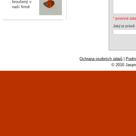
broušený v
naší firmě
* povinné úda
Jaký je právě
Ochrana osobních údajů
|
Podmí
© 2010 Jaspi