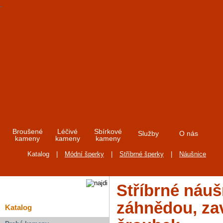
Broušené
Léčivé
Sbírkové
Služby
O nás
kameny
kameny
kameny
Katalog
|
Módní šperky
|
Stříbrné šperky
|
Náušnice
Stříbrné náuš
záhnědou, za
Katalog