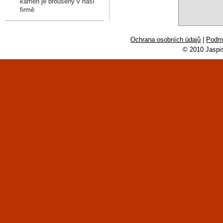
kámen je broušený v naší
firmě
Ochrana osobních údajů
|
Podmí
© 2010 Jaspi