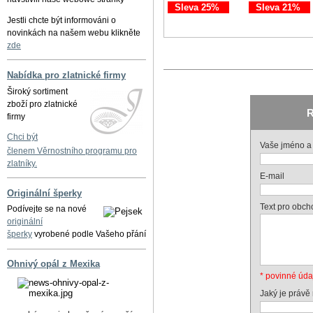
Sleva 25%
Sleva 21%
Jestli chcte být informováni o
novinkách na našem webu klikněte
zde
Nabídka pro zlatnické firmy
Široký sortiment
zboží pro zlatnické
R
firmy
Chci být
Vaše jméno a 
členem Věrnostního programu pro
zlatníky.
E-mail
Originální šperky
Text pro obch
Podívejte se na nové
originální
šperky
vyrobené podle Vašeho přání
Ohnivý opál z Mexika
* povinné úda
Jaký je právě