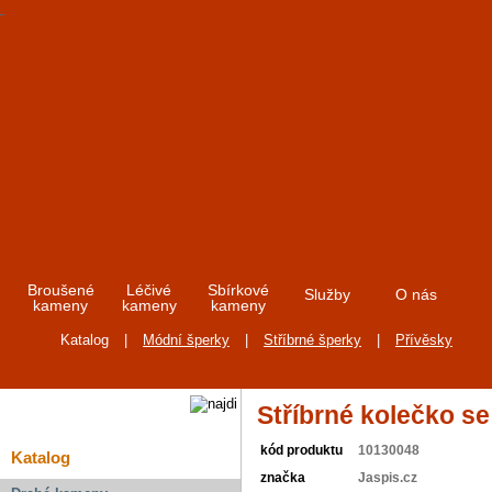
Broušené
Léčivé
Sbírkové
Služby
O nás
kameny
kameny
kameny
Katalog
|
Módní šperky
|
Stříbrné šperky
|
Přívěsky
Stříbrné kolečko se
kód produktu
10130048
Katalog
značka
Jaspis.cz