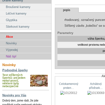
Drahé kameny
Broušené kameny
popis
Léčivé kameny
rhodiovaný, označený punce
Glyptika
Stříbrný závěs „kolečko“ se 
Sbirkové kameny
Parametry
Akce
váha šperku
Novinky
velikost prstenu ne
Výprodej
p
Náš tip!
Novinky
Podvodné šperky
Test stříbrných
Ak
šperků: ani jeden
nebyl pravý,
některé byly
Celokamenový
Achátový
nebezpečné
prsten…
přívěsek…
Novinky pro Vás
Dobrý den, jsme rádi, že jste
navštívili naše webowé stránky