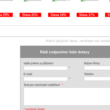
va 25%
Sleva 21%
Sleva 14%
Sleva 17%
S
Máte-li jakýkoliv dotaz, neváhejte nás kontak
Rádi zodpovíme Vaše dotazy
Vaše jméno a příjmení
Název firmy
*
E-mail
Telefon
*
*
Text pro obchodní oddělení
* povinné údaje