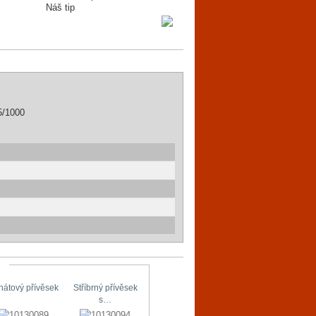
Náš tip
5/1000
hátový přívěsek
Stříbrný přívěsek
Stříbrné náušnice
Originální…
s…
s…