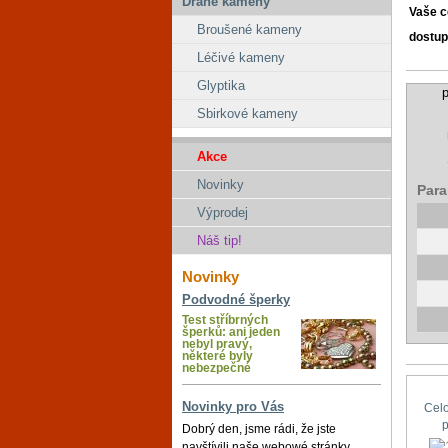
Drahé kameny
Vaše 
Broušené kameny
dostup
Léčivé kameny
Glyptika
p
Sbirkové kameny
Akce
Novinky
Para
Výprodej
Náš tip!
Novinky
Podvodné šperky
Test stříbrných
šperků: ani jeden
nebyl pravý,
některé byly
nebezpečné
Novinky pro Vás
Cel
Dobrý den, jsme rádi, že jste
navštívili naše webowé stránky