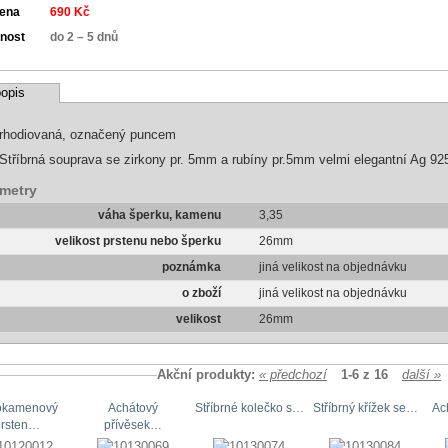
cena
690 Kč
nost
do 2 – 5 dnů
opis
rhodiovaná, označený puncem
Stříbrná souprava se zirkony pr. 5mm a rubíny pr.5mm velmi elegantní Ag 92
metry
váha šperku, kamenu
3,35
velikost prstenu nebo šperku
26mm
poznámka
jiná velikost na objednávku
o zboží
jiná velikost na objednávku
velikost
26mm
Akční produkty:
« předchozí
1-6 z 16
další »
okamenový
Achátový
Stříbrné kolečko s…
Stříbrný křížek se…
Ac
prsten…
přívěsek…