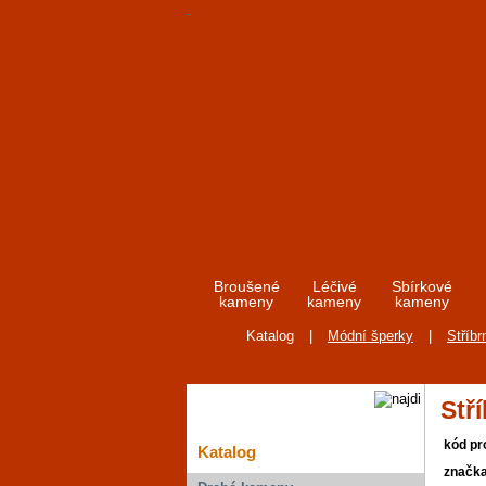
Broušené
Léčivé
Sbírkové
kameny
kameny
kameny
Katalog
|
Módní šperky
|
Stříbr
Stř
kód pr
Katalog
značk