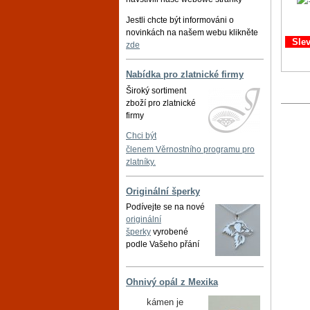
Jestli chcte být informováni o
novinkách na našem webu klikněte
Sle
zde
Nabídka pro zlatnické firmy
Široký sortiment
zboží pro zlatnické
firmy
Chci být
členem Věrnostního programu pro
zlatníky.
Originální šperky
Podívejte se na nové
originální
šperky
vyrobené
podle Vašeho přání
Ohnivý opál z Mexika
kámen je