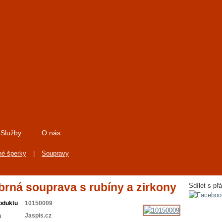
Služby
O nás
né šperky
|
Soupravy
íbrná souprava s rubíny a zirkony
Sdílet s přá
oduktu
10150009
a
Jaspis.cz